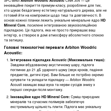
SPC-вініл
Arbiton Woodric Acoustic
CWA 304 — це
інноваційне покриття преміум-класу, розроблене для тих,
хто шукає бездоганну естетику натурального дерева, але не
готовий йти на компроміси щодо тиші та довговічності. В
основі кожної планки лежить унікальне мінеральне ядро
HD
Mineral Core
, посилене інтегрованою звукоізоляційною
підкладкою. Це підлога, яка не просто прикрашає ваш
інтер'єр, а створює в домі атмосферу абсолютного спокою
та затишку.
Головні технологічні переваги Arbiton Woodric
Acoustic:
Інтегрована підкладка Acoustic (Максимальна тиша):
Завдяки вбудованому акустичному шару, підлога
поглинає до 21 дБ ударного шуму (звук кроків, падіння
предметів, дитячі ігри). Вам більше не потрібно окремо
купувати та укладати підкладку — Arbiton Woodric
Acousti захищає ваші вуха та нерви сусідів знизу з
першої секунди після монтажу.
Інноваційне ядро HD Mineral Core:
Суміш природних
мінералів та сучасних полімерів забезпечує
екстремальну щільність плити. Підлога має унікальну