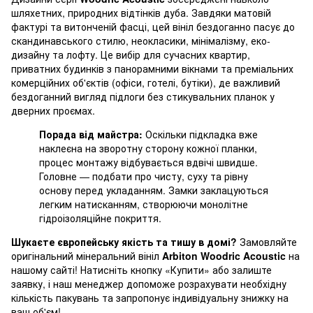
шляхетних, природних відтінків дуба. Завдяки матовій
фактурі та витонченій фасці, цей вініл бездоганно пасує до
скандинавського стилю, неокласики, мінімалізму, еко-
дизайну та лофту. Це вибір для сучасних квартир,
приватних будинків з панорамними вікнами та преміальних
комерційних об'єктів (офіси, готелі, бутіки), де важливий
бездоганний вигляд підлоги без стикувальних планок у
дверних проємах.
Порада від майстра:
Оскільки підкладка вже
наклеєна на зворотну сторону кожної планки,
процес монтажу відбувається вдвічі швидше.
Головне — подбати про чисту, суху та рівну
основу перед укладанням. Замки заклацуються
легким натисканням, створюючи монолітне
гідроізоляційне покриття.
Шукаєте європейську якість та тишу в домі?
Замовляйте
оригінальний мінеральний вініл
Arbiton Woodric Acoustic
на
нашому сайті! Натисніть кнопку «Купити» або залиште
заявку, і наш менеджер допоможе розрахувати необхідну
кількість пакувань та запропонує індивідуальну знижку на
ваш об'єм!