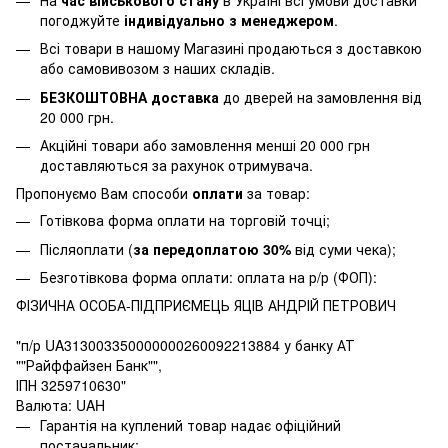
погоджуйте
індивідуально з менеджером
.
Всі товари в нашому Магазині продаються з доставкою
або самовивозом з наших складів.
БЕЗКОШТОВНА доставка
до дверей на замовлення від
20 000 грн.
Акційні товари або замовлення менші 20 000 грн
доставляються за рахунок отримувача.
Пропонуємо Вам способи
оплати
за товар:
Готівкова форма оплати на торговій точці;
Післяоплати (
за передоплатою 30%
від суми чека);
Безготівкова форма оплати: оплата на р/р (ФОП):
ФІЗИЧНА ОСОБА-ПІДПРИЄМЕЦЬ ЯЦІВ АНДРІЙ ПЕТРОВИЧ
"п/р UA313003350000000260092213884 у банку АТ
""Райффайзен Банк"",
ІПН 3259710630"
Валюта: UAH
Гарантія на куплений товар надає офіційний
постачальник;