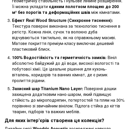
геометричну стабільність і нульове лінійне розширення.
Її можна укладати
єдиним полотном площею до 200
м² без порогів та деформаційних швів
між кімнатами.
Ефект Real Wood Structure (Синхронне тиснення):
Текстура поверхні виконана за технологією тиснення в
регістр. Кожна лінія, сучок та волокно дуба
відчуваються тактильно, як на справжньому масиві.
Матове покриття преміум-класу виключає дешевий
пластиковий блиск.
100% Водостійкість та герметичність замків:
Вініл
абсолютно байдужий до дії води, високої вологості та
побутової хімії. Це ідеальне рішення для кухонь-
віталень, коридорів та ванних кімнат, де є ризик
пролиття рідини.
Захисний шар Titanium Nano Layer:
Поверхня дошки
захищена додатковим нано-шаром, який підвищує
стійкість до мікроподряпин, потертостей та плям на 30%
порівняно зі звичайним вінілом. Підлога стійка до кігтів
тварин, підборів та важких меблів.
Для яких інтер'єрів створена ця колекція?
Дизайни серії
Woodric Acoustic
зосереджені навколо