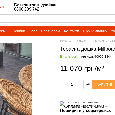
Безкоштовні дзвінки
ет!
0800 209 742
обмін
Новини
Блог
Партнерам
Контакти
Про компанію
Уг
Головна
Каталог
ТЕРАСНІ СИСТ
Терасна дошка Millboa
В наявності
Артикул: 90000-1344
11 070 грн/м²
Купити!
м²
ОПЛАТА ЧАСТИНАМИ
3 платежі по 3 690.00 грн
Поширити у соцмережах