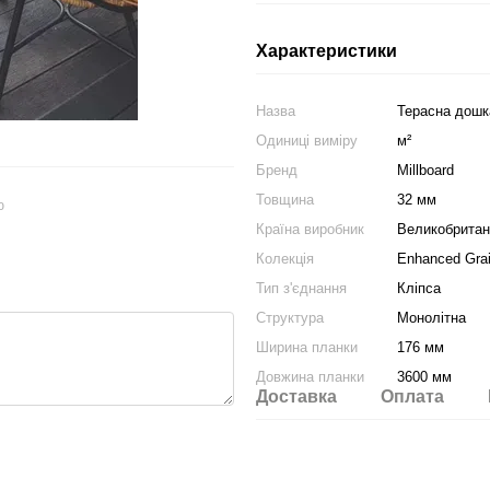
Характеристики
Назва
Терасна дошка
Одиниці виміру
м²
Бренд
Millboard
Товщина
32 мм
ю
Країна виробник
Великобритан
Колекція
Enhanced Gra
Тип з'єднання
Кліпса
Структура
Монолітна
Ширина планки
176 мм
Довжина планки
3600 мм
Доставка
Оплата