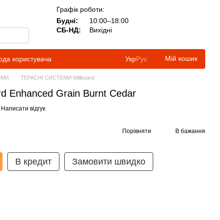
Графік роботи:
Будні:
10:00–18:00
СБ-НД:
Вихідні
Мій кошик
ода користувача
Укр
Рус
ЕМИ
ТЕРАСНІ СИСТЕМИ Millboard
rd Enhanced Grain Burnt Cedar
Написати відгук
Порівняти
В бажання
В кредит
Замовити швидко