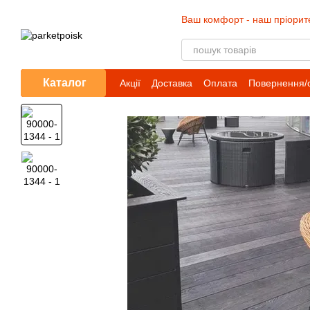
Перейти до основного контенту
Ваш комфорт - наш пріорит
Каталог
Акції
Доставка
Оплата
Повернення/