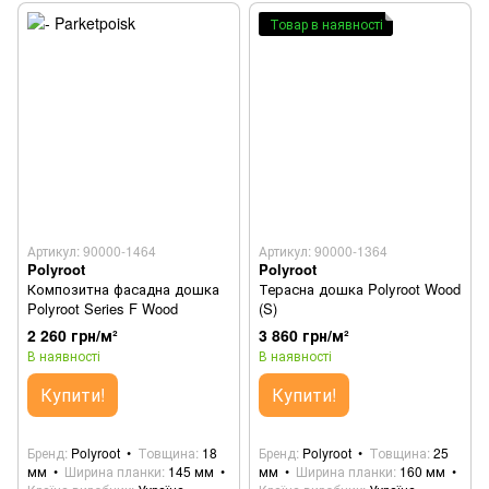
Товар в наявності
Артикул: 90000-1464
Артикул: 90000-1364
Polyroot
Polyroot
Композитна фасадна дошка
Терасна дошка Polyroot Wood
Polyroot Series F Wood
(S)
2 260 грн/м²
3 860 грн/м²
В наявності
В наявності
Купити!
Купити!
Бренд
Polyroot
Товщина
18
Бренд
Polyroot
Товщина
25
мм
Ширина планки
145 мм
мм
Ширина планки
160 мм