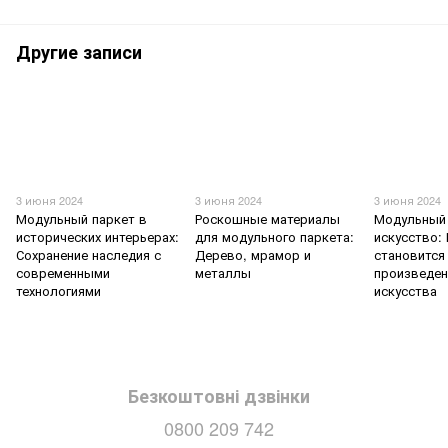
Другие записи
3 июня 2024
3 июня 2024
3 июня 2024
Модульный паркет в
Роскошные материалы
Модульный 
исторических интерьерах:
для модульного паркета:
искусство:
Сохранение наследия с
Дерево, мрамор и
становится
современными
металлы
произведе
технологиями
искусства
Безкоштовні дзвінки
0800 209 742