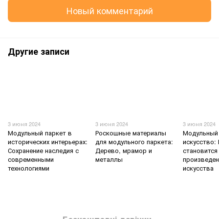
Новый комментарий
Другие записи
3 июня 2024
3 июня 2024
3 июня 2024
Модульный паркет в
Роскошные материалы
Модульный 
исторических интерьерах:
для модульного паркета:
искусство:
Сохранение наследия с
Дерево, мрамор и
становится
современными
металлы
произведе
технологиями
искусства