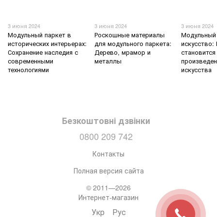
3 июня 2024
3 июня 2024
3 июня 2024
Модульный паркет в
Роскошные материалы
Модульный 
исторических интерьерах:
для модульного паркета:
искусство:
Сохранение наследия с
Дерево, мрамор и
становится
современными
металлы
произведе
технологиями
искусства
Безкоштовні дзвінки
0800 209 742
Контакты
Полная версия сайта
© 2011—2026
Интернет-магазин
Укр
Рус