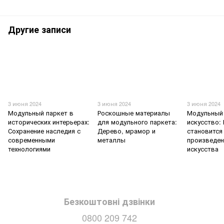
Другие записи
3 июня 2024
3 июня 2024
3 июня 2024
Модульный паркет в
Роскошные материалы
Модульный 
исторических интерьерах:
для модульного паркета:
искусство:
Сохранение наследия с
Дерево, мрамор и
становится
современными
металлы
произведе
технологиями
искусства
Безкоштовні дзвінки
0800 209 742