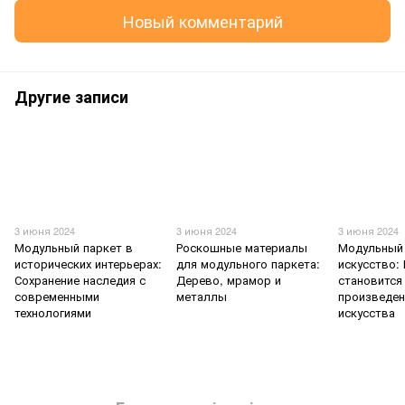
Новый комментарий
Другие записи
3 июня 2024
3 июня 2024
3 июня 2024
Модульный паркет в
Роскошные материалы
Модульный 
исторических интерьерах:
для модульного паркета:
искусство:
Сохранение наследия с
Дерево, мрамор и
становится
современными
металлы
произведе
технологиями
искусства