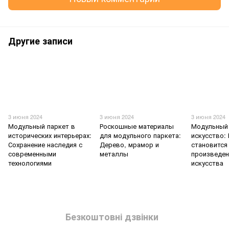
Другие записи
3 июня 2024
3 июня 2024
3 июня 2024
Модульный паркет в
Роскошные материалы
Модульный 
исторических интерьерах:
для модульного паркета:
искусство:
Сохранение наследия с
Дерево, мрамор и
становится
современными
металлы
произведе
технологиями
искусства
Безкоштовні дзвінки