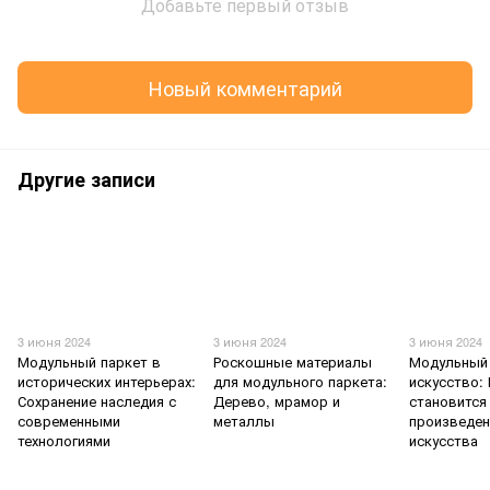
Добавьте первый отзыв
Новый комментарий
Другие записи
3 июня 2024
3 июня 2024
3 июня 2024
Модульный паркет в
Роскошные материалы
Модульный 
исторических интерьерах:
для модульного паркета:
искусство:
Сохранение наследия с
Дерево, мрамор и
становится
современными
металлы
произведе
технологиями
искусства