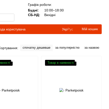
Графік роботи:
Будні:
10:00–18:00
СБ-НД:
Вихідні
Мій кошик
ода користувача
Укр
Рус
спочатку дешевше
за популярністю
за назвою
Сортування:
явності
Товар в наявності