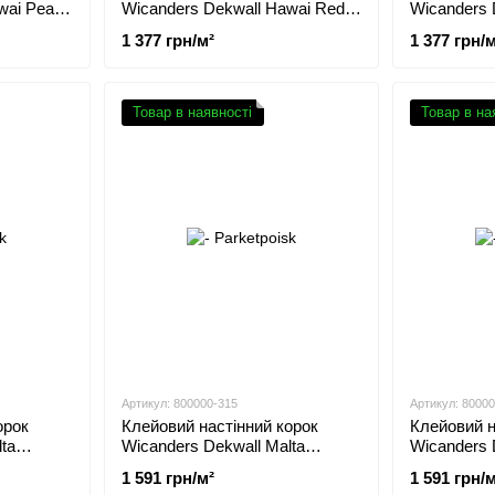
ai Pearl
Wicanders Dekwall Hawai Red
Wicanders 
RY67001
RY77002
1 377 грн/м²
1 377 грн/м
Товар в наявності
Товар в на
Артикул: 800000-315
Артикул: 8000
орок
Клейовий настінний корок
Клейовий н
ta
Wicanders Dekwall Malta
Wicanders 
Chestnut RY1L001
Moonlight
1 591 грн/м²
1 591 грн/м