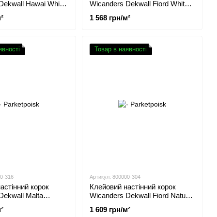
Dekwall Hawai White
Wicanders Dekwall Fiord White
RY19001
²
1 568 грн/м²
явності
Товар в наявності
00-316
Артикул: 800000-304
астінний корок
Клейовий настінний корок
Dekwall Malta
Wicanders Dekwall Fiord Natural
 RY1N001
RY15001
²
1 609 грн/м²