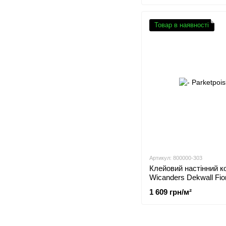
Товар в наявності
Артикул: 800000-303
Клейовий настінний к
Wicanders Dekwall Fio
Exclusive RY19002
1 609 грн/м²