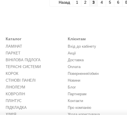
Назад
1
2
3
4
5
6
Каталог
Клієнтам
ЛАМІНАТ
Вхід до кабінету
ПАРКЕТ
Акції
ВІНІЛОВА ПІДЛОГА
Доставка
ТЕРАСНІ СИСТЕМИ
Оплата
КОРОК
Повернення/обмін
СТІНОВІ ПАНЕЛІ
Новини
ЛІНОЛЕУМ
Блог
КОВРОЛІН
Партнерам
ПЛІНТУС
Контакти
ПІДКЛАДКА
Про компанію
ХІМІЯ
Угода користувача
ШТУЧНА ТРАВА
Ми в соцмережах