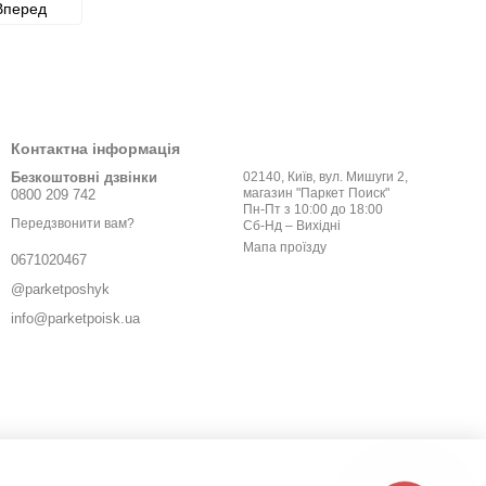
Вперед
Контактна інформація
Безкоштовні дзвінки
02140, Київ, вул. Мишуги 2,
магазин "Паркет Поиск"
0800 209 742
Пн-Пт з 10:00 до 18:00
Передзвонити вам?
Сб-Нд – Вихідні
Мапа проїзду
0671020467
@parketposhyk
info@parketpoisk.ua