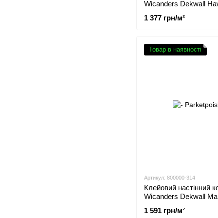
Wicanders Dekwall Haw
RY1F001
1 377 грн/м²
Товар в наявності
Артикул: 800000-314
Клейовий настінний к
Wicanders Dekwall Mal
Champagne RY1M001
1 591 грн/м²