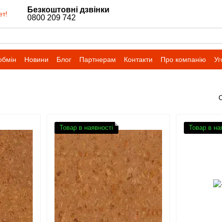
Безкоштовні дзвінки
ет!
0800 209 742
обмін
Новини
Блог
Партнерам
Контакти
Про компанію
Уг
Товар в наявності
Товар в на