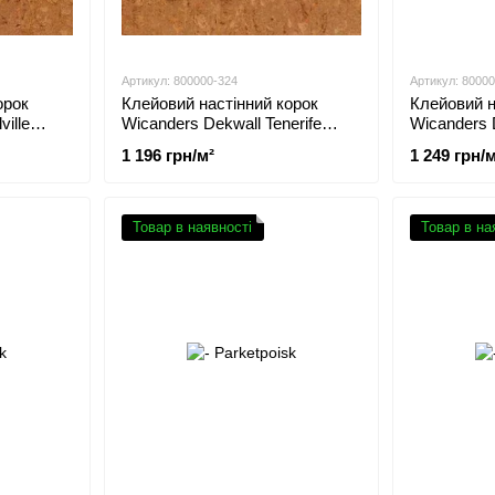
Артикул: 800000-324
Артикул: 8000
орок
Клейовий настінний корок
Клейовий н
ille
Wicanders Dekwall Tenerife
Wicanders 
Natural RY43001
RY39002
1 196 грн/м²
1 249 грн/м
Товар в наявності
Товар в на