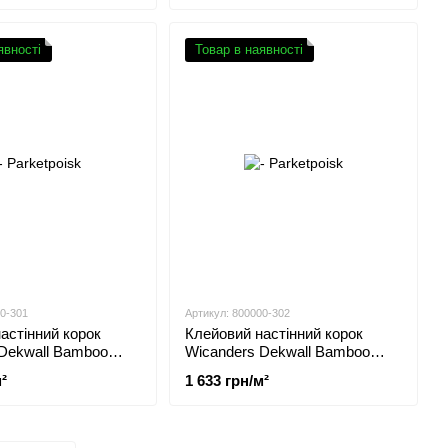
явності
Товар в наявності
00-301
Артикул: 800000-302
астінний корок
Клейовий настінний корок
 Dekwall Bamboo
Wicanders Dekwall Bamboo
001
Toscana TA05001
²
1 633 грн/м²