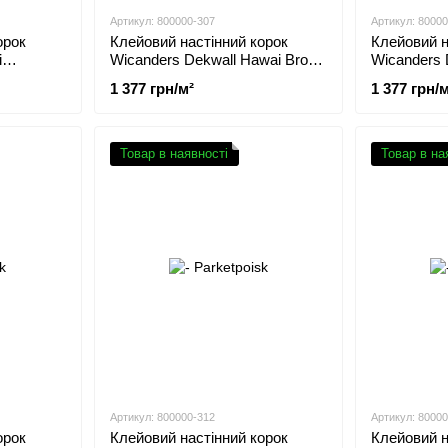
Артикул: 800000-307
Артикул: 8000
орок
Клейовий настінний корок
Клейовий н
i
Wicanders Dekwall Hawai Brown
Wicanders 
RY75001
Exclusive 
1 377 грн/м²
1 377 грн/м
Товар в наявності
Товар в на
Артикул: 800000-312
Артикул: 8000
орок
Клейовий настінний корок
Клейовий н