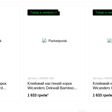
Товар в наявності
Товар в на
Артикул: 800000-300
Артикул: 8000
орок
Клейовий настінний корок
Клейовий н
rd
Wicanders Dekwall Bamboo
Wicanders
Artica TA01001
Terra TA04
1 633 грн/м²
1 633 грн/м