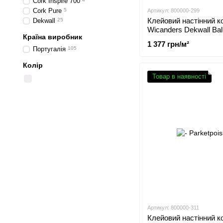
Cork Inspire 700
Cork Pure
5
Артикул: 800000-299
Клейовий настінний к
Dekwall
25
Wicanders Dekwall Bal
Країна виробник
RY48001
1 377 грн/м²
Португалія
105
Колір
Товар в наявності
Артикул: 800000-311
Клейовий настінний к