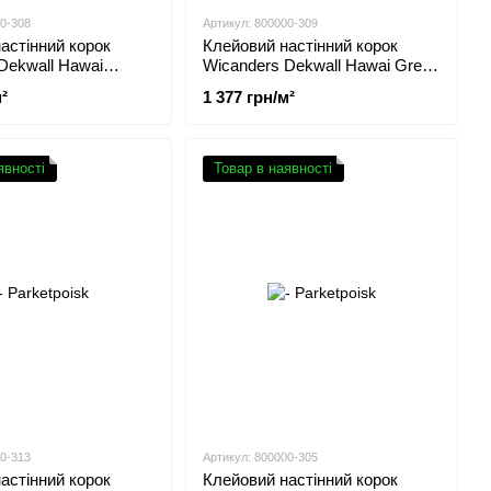
00-308
Артикул: 800000-309
астінний корок
Клейовий настінний корок
Dekwall Hawai
Wicanders Dekwall Hawai Green
RY77001
RY76001
²
1 377 грн/м²
явності
Товар в наявності
00-313
Артикул: 800000-305
астінний корок
Клейовий настінний корок