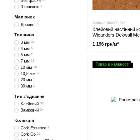
Без фаски
З фаскою
9
Малюнок
Артикул: 800000-318
Дерево
29
Клейовий настінний к
Товщина
Wicanders Dekwall Melv
RY40001
3 мм
31
1 196 грн/м²
4 мм
5
5 мм
2
7 мм
19
Товар в наявності
10 мм
16
10,5 мм
30
20 мм
1
30 мм
1
Тип з'єднання
Клейовий
37
Замковий
34
Колекція
Cork Essence
8
Cork Go
22
4