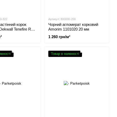
00-322
Артикул: 800000-256
астінний корок
Чорний агломерат корковий
Dekwall Tenefire Red
Amorim 1101020 20 мм
²
1 260 грн/м²
явності
Товар в наявності