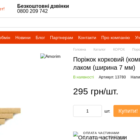
Безкоштовні дзвінки
ет!
0800 209 742
обмін
Новини
Блог
Партнерам
Контакти
Про компанію
Уг
Головна
Каталог
КОРОК
Пор
Поріжок корковий (ком
лаком (ширина 7 мм)
В наявності
Артикул: 13780
Напис
295 грн/шт.
Купити!
шт.
ОПЛАТА ЧАСТИНАМИ
3 платежі по 98.33 грн