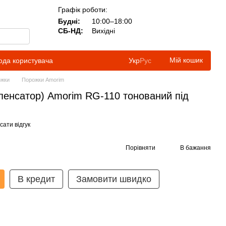
Графік роботи:
Будні:
10:00–18:00
СБ-НД:
Вихідні
Мій кошик
ода користувача
Укр
Рус
ожки
Порожки Amorim
пенсатор) Amorim RG-110 тонований під
ати відгук
Порівняти
В бажання
В кредит
Замовити швидко