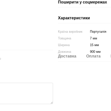
Поширити у соцмережах
Характеристики
Країна виробник
Португалія
Товщина
7 мм
Ширина
15 мм
Довжина
900 мм
Доставка
Оплата
ю