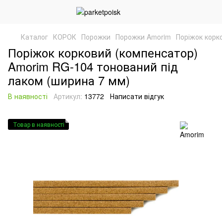
Каталог
КОРОК
Порожки
Порожки Amorim
Поріжок корк
Поріжок корковий (компенсатор)
Amorim RG-104 тонований під
лаком (ширина 7 мм)
В наявності
Артикул:
13772
Написати відгук
Товар в наявності