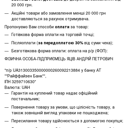
20 000 грн.
Акційні товари або замовлення менші 20 000 грн
доставляються за рахунок отримувача.
Пропонуємо Вам способи
оплати
за товар:
Готівкова форма оплати на торговій точці;
Післяоплати (
за передоплатою 30%
від суми чека);
Безготівкова форма оплати: оплата на р/р (ФОП):
ФІЗИЧНА ОСОБА-ПІДПРИЄМЕЦЬ ЯЦІВ АНДРІЙ ПЕТРОВИЧ
"п/р UA313003350000000260092213884 у банку АТ
""Райффайзен Банк"",
ІПН 3259710630"
Валюта: UAH
Гарантія на куплений товар надає офіційний
постачальник;
Повернення товару за умови, що цілісність товару, а
також зовнішній вигляд упаковки не пошкоджена;
Пересилання товару здійснюється з допомогою покупця;