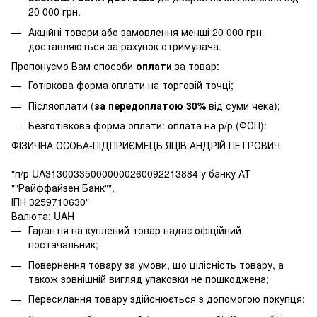
20 000 грн.
Акційні товари або замовлення менші 20 000 грн
доставляються за рахунок отримувача.
Пропонуємо Вам способи
оплати
за товар:
Готівкова форма оплати на торговій точці;
Післяоплати (
за передоплатою 30%
від суми чека);
Безготівкова форма оплати: оплата на р/р (ФОП):
ФІЗИЧНА ОСОБА-ПІДПРИЄМЕЦЬ ЯЦІВ АНДРІЙ ПЕТРОВИЧ
"п/р UA313003350000000260092213884 у банку АТ
""Райффайзен Банк"",
ІПН 3259710630"
Валюта: UAH
Гарантія на куплений товар надає офіційний
постачальник;
Повернення товару за умови, що цілісність товару, а
також зовнішній вигляд упаковки не пошкоджена;
Пересилання товару здійснюється з допомогою покупця;