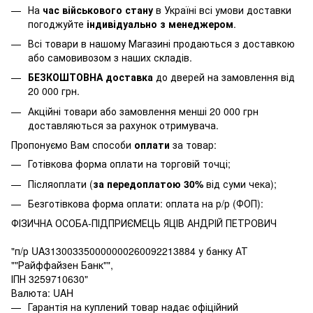
На
час військового стану
в Україні всі умови доставки
погоджуйте
індивідуально з менеджером
.
Всі товари в нашому Магазині продаються з доставкою
або самовивозом з наших складів.
БЕЗКОШТОВНА доставка
до дверей на замовлення від
20 000 грн.
Акційні товари або замовлення менші 20 000 грн
доставляються за рахунок отримувача.
Пропонуємо Вам способи
оплати
за товар:
Готівкова форма оплати на торговій точці;
Післяоплати (
за передоплатою 30%
від суми чека);
Безготівкова форма оплати: оплата на р/р (ФОП):
ФІЗИЧНА ОСОБА-ПІДПРИЄМЕЦЬ ЯЦІВ АНДРІЙ ПЕТРОВИЧ
"п/р UA313003350000000260092213884 у банку АТ
""Райффайзен Банк"",
ІПН 3259710630"
Валюта: UAH
Гарантія на куплений товар надає офіційний