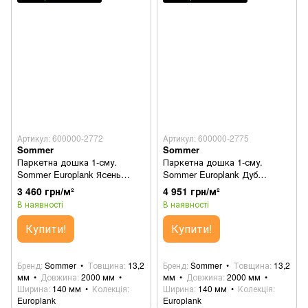
Артикул: 600000-2772
Артикул: 600000-2775
Sommer
Sommer
Паркетна дошка 1-сму.
Паркетна дошка 1-сму.
Sommer Europlank Ясень
Sommer Europlank Дуб
Кокоа браш 550231008
Оріджинал 550231005
3 460 грн/м²
4 951 грн/м²
В наявності
В наявності
Купити!
Купити!
Бренд
Sommer
Товщина
13,2
Бренд
Sommer
Товщина
13,2
мм
Довжина
2000 мм
мм
Довжина
2000 мм
Ширина
140 мм
Колекція
Ширина
140 мм
Колекція
Europlank
Europlank