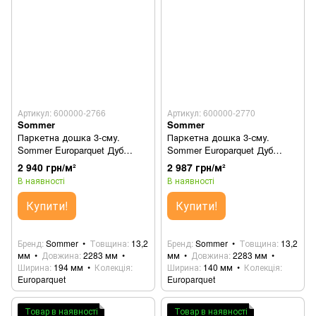
Артикул: 600000-2766
Артикул: 600000-2770
Sommer
Sommer
Паркетна дошка 3-сму.
Паркетна дошка 3-сму.
Sommer Europarquet Дуб
Sommer Europarquet Дуб
Оріджинал 550233002
бурштиновий 550233001
2 940 грн/м²
2 987 грн/м²
В наявності
В наявності
Купити!
Купити!
Бренд
Sommer
Товщина
13,2
Бренд
Sommer
Товщина
13,2
мм
Довжина
2283 мм
мм
Довжина
2283 мм
Ширина
194 мм
Колекція
Ширина
140 мм
Колекція
Europarquet
Europarquet
Товар в наявності
Товар в наявності