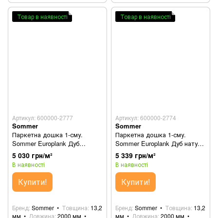
Товар в наявності
Товар в наявності
Артикул: 600000-2777
Артикул: 600000-2774
Sommer
Sommer
Паркетна дошка 1-сму.
Паркетна дошка 1-сму.
Sommer Europlank Дуб
Sommer Europlank Дуб натур
Кавовий 550231006
550231001
5 030 грн/м²
5 339 грн/м²
В наявності
В наявності
Купити!
Купити!
Бренд
Sommer
Товщина
13,2
Бренд
Sommer
Товщина
13,2
мм
Довжина
2000 мм
мм
Довжина
2000 мм