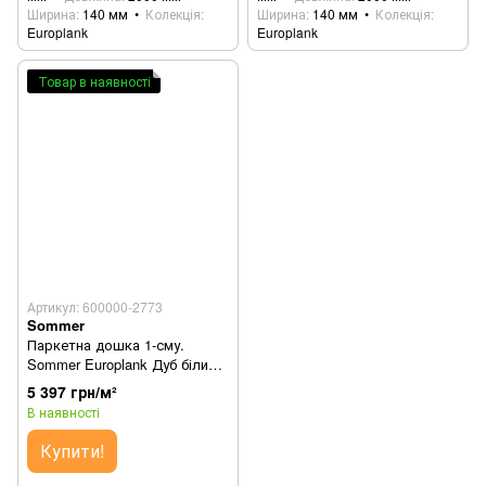
Ширина
140 мм
Колекція
Ширина
140 мм
Колекція
Europlank
Europlank
Товар в наявності
Артикул: 600000-2773
Sommer
Паркетна дошка 1-сму.
Sommer Europlank Дуб білий
550231002
5 397 грн/м²
В наявності
Купити!