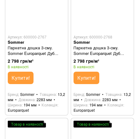
Артикул: 600000-2767
Артикул: 600000-2768
Sommer
Sommer
Паркетна дошка 3-сму.
Паркетна дошка 3-сму.
Sommer Europarquet Дуб
Sommer Europarquet Дуб
Золотий 550233009
Бронзовий 550233010
2 798 грн/м²
2 798 грн/м²
В наявності
В наявності
Купити!
Купити!
Бренд
Sommer
Товщина
13,2
Бренд
Sommer
Товщина
13,2
мм
Довжина
2283 мм
мм
Довжина
2283 мм
Ширина
194 мм
Колекція
Ширина
194 мм
Колекція
Europarquet
Europarquet
Товар в наявності
Товар в наявності