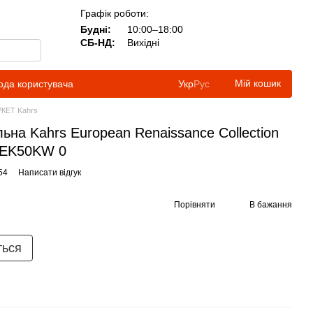
Графік роботи:
Будні:
10:00–18:00
СБ-НД:
Вихідні
Мій кошик
ода користувача
Укр
Рус
КЕТ Kahrs
на Kahrs European Renaissance Collection
8EK50KW 0
54
Написати відгук
Порівняти
В бажання
ться