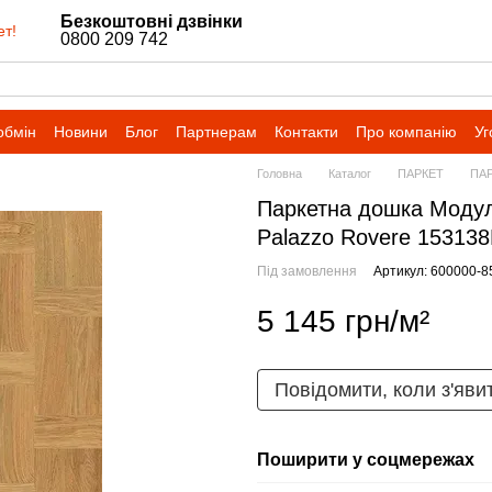
Безкоштовні дзвінки
ет!
0800 209 742
обмін
Новини
Блог
Партнерам
Контакти
Про компанію
Уг
Головна
Каталог
ПАРКЕТ
ПАР
Паркетна дошка Модуль
Palazzo Rovere 15313
Під замовлення
Артикул: 600000-8
5 145 грн/м²
Повідомити, коли з'яви
Поширити у соцмережах