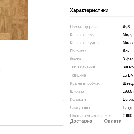
Характеристики
Порода дерева
Дуб
Кількість смуг
Моду
Кількість сучків
Мало 
Покриття
Лак
Фаска
З фас
Тип з'єднання
Замко
ю
Товщина
15 мм
Країна виробник
Швеці
Ширина
198,5
Колекція
Europ
Сортування
Натур
Площа в упаковці, м.кв.
2.890
Доставка
Оплата