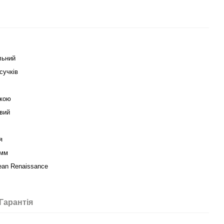
льний
сучків
кою
вий
я
 мм
ean Renaissance
Гарантія