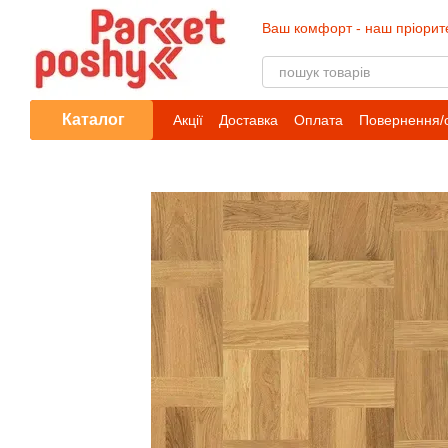
Перейти до основного контенту
Ваш комфорт - наш пріорит
Каталог
Акції
Доставка
Оплата
Повернення/