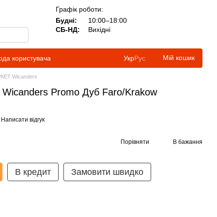
Графік роботи:
Будні:
10:00–18:00
СБ-НД:
Вихідні
Мій кошик
ода користувача
Укр
Рус
КЕТ Wicanders
 Wicanders Promo Дуб Faro/Krakow
Написати відгук
Порівняти
В бажання
В кредит
Замовити швидко