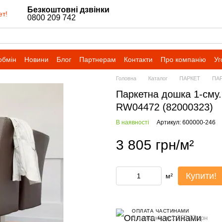
Безкоштовні дзвінки
ет!
0800 209 742
обмін
Новини
Блог
Партнерам
Контакти
Про компанію
Уг
Головна
Каталог
ПАРКЕТ
ПАР
Паркетна дошка 1-сму.
RW04472 (82000323)
В наявності
Артикул: 600000-246
3 805 грн/м²
Купити!
м²
ОПЛАТА ЧАСТИНАМИ
3 платежі по 1 268.33 грн