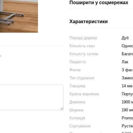
Поширити у соцмережах
Характеристики
Порода дерева
Дуб
Кількість смуг
Однос
Кількість сучків
Багато
ю
Покриття
Лак
Фаска
З фас
Тип з'єднання
Замко
Товщина
14 мм
Країна виробник
Порту
Довжина
1900 
Ширина
190 м
Колекція
Promo
Сортування
Рустiк