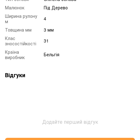
Малюнок
Під Дерево
Ширина рулону
4
м
Товщина мм
3 мм
Клас
31
зносостійкості
Країна
Бельгія
виробник
Відгуки
Додайте перший відгук