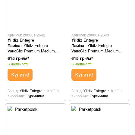
Артикул: 200001-2642
Артикул: 200001-2643
Yildiz Entegre
Yildiz Entegre
Ламінат Yildiz Entegre
Ламінат Yildiz Entegre
VarioClic Premium Medium
VarioClic Premium Medium
Marmaris (Мармаріс) 686
Side (Сіде) 687
615 грн/м²
615 грн/м²
В наявності
В наявності
Купити!
Купити!
Бренд
Yildiz Entegre
Країна
Бренд
Yildiz Entegre
Країна
виробник
Туреччина
виробник
Туреччина