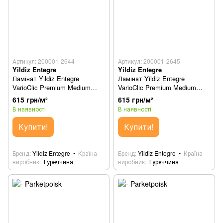
Артикул: 200001-2644
Артикул: 200001-2645
Yildiz Entegre
Yildiz Entegre
Ламінат Yildiz Entegre
Ламінат Yildiz Entegre
VarioClic Premium Medium
VarioClic Premium Medium
Beykoz (Бейкоз) 861
Kadiköy 862
615 грн/м²
615 грн/м²
В наявності
В наявності
Купити!
Купити!
Бренд
Yildiz Entegre
Країна
Бренд
Yildiz Entegre
Країна
виробник
Туреччина
виробник
Туреччина