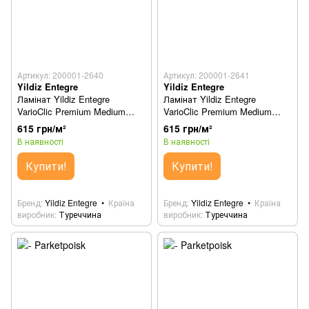
Артикул: 200001-2640
Артикул: 200001-2641
Yildiz Entegre
Yildiz Entegre
Ламінат Yildiz Entegre
Ламінат Yildiz Entegre
VarioClic Premium Medium
VarioClic Premium Medium
Fogo (Фого) 57В
Didim (Дідім) 684
615 грн/м²
615 грн/м²
В наявності
В наявності
Купити!
Купити!
Бренд
Yildiz Entegre
Країна
Бренд
Yildiz Entegre
Країна
виробник
Туреччина
виробник
Туреччина