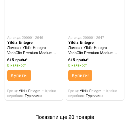
Артикул: 200001-2646
Артикул: 200001-2647
Yildiz Entegre
Yildiz Entegre
Ламінат Yildiz Entegre
Ламінат Yildiz Entegre
VarioClic Premium Medium
VarioClic Premium Medium
Sariyer (Сар`єр) 863
Beyoğlu (Бейоглу) 864
615 грн/м²
615 грн/м²
В наявності
В наявності
Купити!
Купити!
Бренд
Yildiz Entegre
Країна
Бренд
Yildiz Entegre
Країна
виробник
Туреччина
виробник
Туреччина
Показати ще 20 товарів