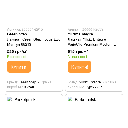
Артикул: 200001-2915
Артикул: 200001-2639
Green Step
Yildiz Entegre
Ламінат Green Step Focus Дуб
Ламінат Yildiz Entegre
Магнум 95213
VarioClic Premium Medium
Benin (Бенін) 54В
520 грн/м²
615 грн/м²
В наявності
В наявності
Купити!
Купити!
Бренд
Green Step
Країна
Бренд
Yildiz Entegre
Країна
виробник
Китай
виробник
Туреччина