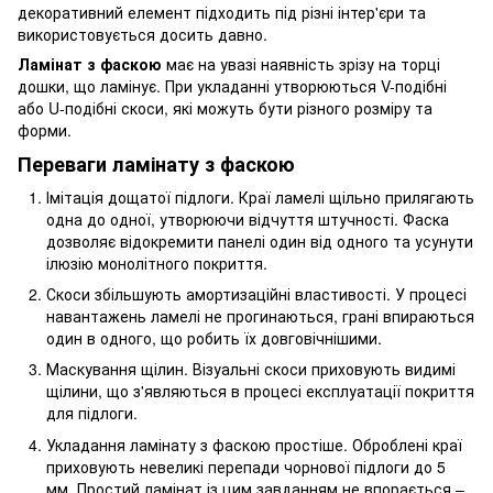
декоративний елемент підходить під різні інтер'єри та
використовується досить давно.
Ламінат з фаскою
має на увазі наявність зрізу на торці
дошки, що ламінує. При укладанні утворюються V-подібні
або U-подібні скоси, які можуть бути різного розміру та
форми.
Переваги ламінату з фаскою
Імітація дощатої підлоги. Краї ламелі щільно прилягають
одна до одної, утворюючи відчуття штучності. Фаска
дозволяє відокремити панелі один від одного та усунути
ілюзію монолітного покриття.
Скоси збільшують амортизаційні властивості. У процесі
навантажень ламелі не прогинаються, грані впираються
один в одного, що робить їх довговічнішими.
Маскування щілин. Візуальні скоси приховують видимі
щілини, що з'являються в процесі експлуатації покриття
для підлоги.
Укладання ламінату з фаскою простіше. Оброблені краї
приховують невеликі перепади чорнової підлоги до 5
мм. Простий ламінат із цим завданням не впорається –