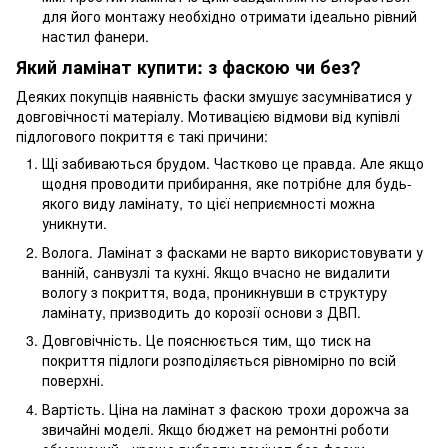
для його монтажу необхідно отримати ідеально рівний
настил фанери.
Який ламінат купити: з фаскою чи без?
Деяких покупців наявність фаски змушує засумніватися у
довговічності матеріалу. Мотивацією відмови від купівлі
підлогового покриття є такі причини:
Щі забиваються брудом. Частково це правда. Але якщо
щодня проводити прибирання, яке потрібне для будь-
якого виду ламінату, то цієї неприємності можна
уникнути.
Волога. Ламінат з фасками не варто використовувати у
ванній, санвузлі та кухні. Якщо вчасно не видалити
вологу з покриття, вода, проникнувши в структуру
ламінату, призводить до корозії основи з ДВП.
Довговічність. Це пояснюється тим, що тиск на
покриття підлоги розподіляється рівномірно по всій
поверхні.
Вартість. Ціна на ламінат з фаскою трохи дорожча за
звичайні моделі. Якщо бюджет на ремонтні роботи