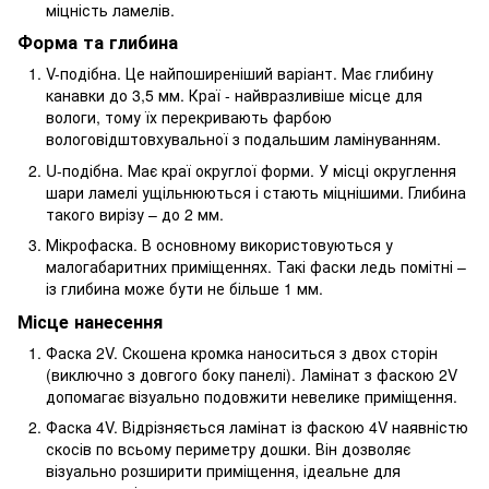
міцність ламелів.
Форма та глибина
V-подібна. Це найпоширеніший варіант. Має глибину
канавки до 3,5 мм. Краї - найвразливіше місце для
вологи, тому їх перекривають фарбою
вологовідштовхувальної з подальшим ламінуванням.
U-подібна. Має краї округлої форми. У місці округлення
шари ламелі ущільнюються і стають міцнішими. Глибина
такого вирізу – до 2 мм.
Мікрофаска. В основному використовуються у
малогабаритних приміщеннях. Такі фаски ледь помітні –
із глибина може бути не більше 1 мм.
Місце нанесення
Фаска 2V. Скошена кромка наноситься з двох сторін
(виключно з довгого боку панелі). Ламінат з фаскою 2V
допомагає візуально подовжити невелике приміщення.
Фаска 4V. Відрізняється ламінат із фаскою 4V наявністю
скосів по всьому периметру дошки. Він дозволяє
візуально розширити приміщення, ідеальне для