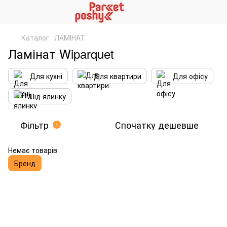
Каталог
ЛАМІНАТ
Ламінат Wiparquet
Для кухні
Для квартири
Для офісу
Під ялинку
Фільтр
Спочатку дешевше
1
Немає товарів
Бренд