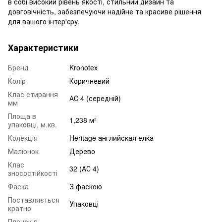
в собі високий рівень якості, стильний дизайн та
довговічність, забезпечуючи надійне та красиве рішення
для вашого інтер'єру.
Характеристики
Бренд
Kronotex
Колір
Коричневий
Клас стирання
АС 4 (середній)
мм
Площа в
1,238 м²
упаковці, м.кв.
Колекція
Heritage английская елка
Малюнок
Дерево
Клас
32 (АС 4)
зносостійкості
Фаска
З фаскою
Поставляється
Упаковці
кратно
Планок в