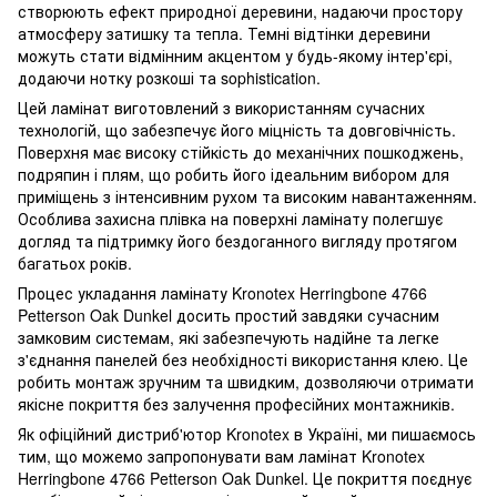
створюють ефект природної деревини, надаючи простору
атмосферу затишку та тепла. Темні відтінки деревини
можуть стати відмінним акцентом у будь-якому інтер'єрі,
додаючи нотку розкоші та sophistication.
Цей ламінат виготовлений з використанням сучасних
технологій, що забезпечує його міцність та довговічність.
Поверхня має високу стійкість до механічних пошкоджень,
подряпин і плям, що робить його ідеальним вибором для
приміщень з інтенсивним рухом та високим навантаженням.
Особлива захисна плівка на поверхні ламінату полегшує
догляд та підтримку його бездоганного вигляду протягом
багатьох років.
Процес укладання ламінату Kronotex Herringbone 4766
Petterson Oak Dunkel досить простий завдяки сучасним
замковим системам, які забезпечують надійне та легке
з'єднання панелей без необхідності використання клею. Це
робить монтаж зручним та швидким, дозволяючи отримати
якісне покриття без залучення професійних монтажників.
Як офіційний дистриб'ютор Kronotex в Україні, ми пишаємось
тим, що можемо запропонувати вам ламінат Kronotex
Herringbone 4766 Petterson Oak Dunkel. Це покриття поєднує