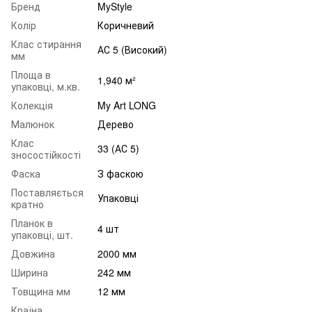
Бренд
MyStyle
Колір
Коричневий
Клас стирання
АС 5 (Високий)
мм
Площа в
1,940 м²
упаковці, м.кв.
Колекція
My Art LONG
Малюнок
Дерево
Клас
33 (АС 5)
зносостійкості
Фаска
З фаскою
Поставляється
Упаковці
кратно
Планок в
4 шт
упаковці, шт.
Довжина
2000 мм
Ширина
242 мм
Товщина мм
12 мм
Країна