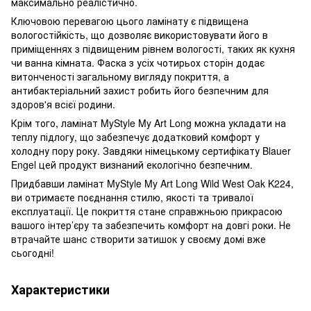
максимально реалістично​.
Ключовою перевагою цього ламінату є підвищена
вологостійкість, що дозволяє використовувати його в
приміщеннях з підвищеним рівнем вологості, таких як кухня
чи ванна кімната. Фаска з усіх чотирьох сторін додає
витонченості загальному вигляду покриття, а
антибактеріальний захист робить його безпечним для
здоров'я всієї родини.
Крім того, ламінат MyStyle My Art Long можна укладати на
теплу підлогу, що забезпечує додатковий комфорт у
холодну пору року. Завдяки німецькому сертифікату Blauer
Engel цей продукт визнаний екологічно безпечним​.
Придбавши ламінат MyStyle My Art Long Wild West Oak K224,
ви отримаєте поєднання стилю, якості та тривалої
експлуатації. Це покриття стане справжньою прикрасою
вашого інтер’єру та забезпечить комфорт на довгі роки. Не
втрачайте шанс створити затишок у своєму домі вже
сьогодні!
Характеристики