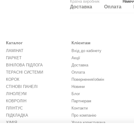
Країна виробник
Німеч
Доставка
Оплата
Каталог
Клієнтам
ЛАМІНАТ
Вхід до кабінету
ПАРКЕТ
Акції
ВІНІЛОВА ПІДЛОГА
Доставка
ТЕРАСНІ СИСТЕМИ
Оплата
КОРОК
Повернення/обмін
СТІНОВІ ПАНЕЛІ
Новини
ЛІНОЛЕУМ
Блог
КОВРОЛІН
Партнерам
ПЛІНТУС
Контакти
ПІДКЛАДКА
Про компанію
ХІМІЯ
Угода користувача
ШТУЧНА ТРАВА