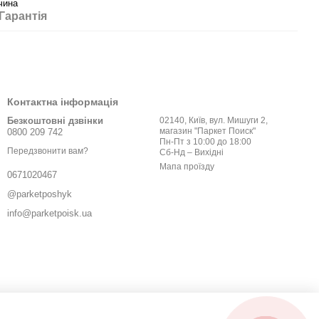
чина
Гарантія
Контактна інформація
Безкоштовні дзвінки
02140, Київ, вул. Мишуги 2,
магазин "Паркет Поиск"
0800 209 742
Пн-Пт з 10:00 до 18:00
Передзвонити вам?
Сб-Нд – Вихідні
Мапа проїзду
0671020467
@parketposhyk
info@parketpoisk.ua