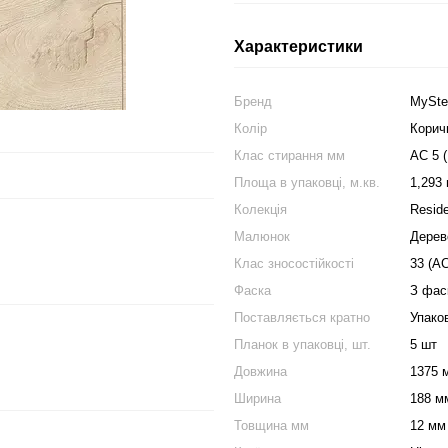
Характеристики
Бренд
MySte
Колір
Корич
Клас стирання мм
АС 5 
Площа в упаковці, м.кв.
1,293 
Колекція
Resid
Малюнок
Дерев
Клас зносостійкості
33 (АС
Фаска
З фас
Поставляється кратно
Упако
Планок в упаковці, шт.
5 шт
Довжина
1375 
Ширина
188 м
Товщина мм
12 мм