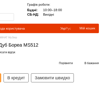
Графік роботи:
Будні:
10:00–18:00
СБ-НД:
Вихідні
Мій кошик
ода користувача
Укр
Рус
МІНАТ MyStep
 Дуб Бореа MS512
сати відгук
Порівняти
В бажання
В кредит
Замовити швидко