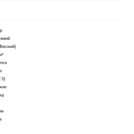
p
невий
(Високий)
м²
ence
о
 5)
кою
вці
мм
м