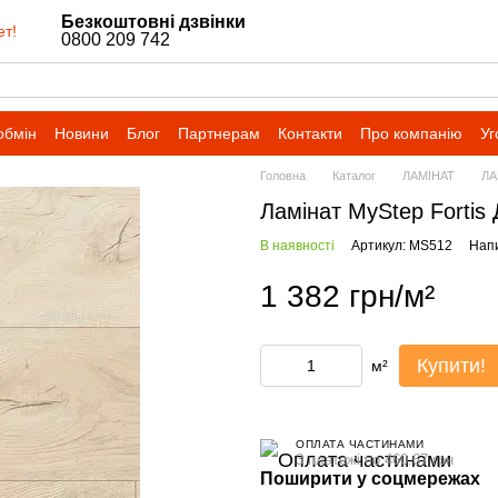
Безкоштовні дзвінки
ет!
0800 209 742
обмін
Новини
Блог
Партнерам
Контакти
Про компанію
Уг
Головна
Каталог
ЛАМІНАТ
ЛА
Ламінат MyStep Fortis
В наявності
Артикул: MS512
Напи
1 382 грн/м²
Купити!
м²
ОПЛАТА ЧАСТИНАМИ
3 платежі по 460.67 грн
Поширити у соцмережах