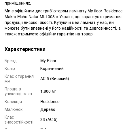
приміщеннях.
Ми є офіційним дистриб'ютором ламінату My floor Residence
Makro Eiche Natur ML1008 в Україні, що гарантує отримання
продукції високої якості. Купуючи цей ламінат у нас, ви
можете бути впевнені у його надійності та довговічності, а
також отримуєте офіційну гарантію на товар
Характеристики
Бренд
My Floor
Колір
Коричневий
Клас стирання
АС 5 (Високий)
мм
Площа в
1,800 м²
упаковці, м.кв.
Колекція
Residence
Малюнок
Дерево
Клас
33 (АС 5)
зносостійкості