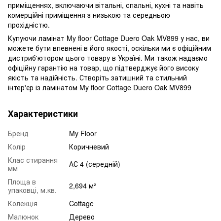
приміщеннях, включаючи вітальні, спальні, кухні та навіть
комерційні приміщення з низькою та середньою
прохідністю.
Купуючи ламінат My floor Cottage Duero Oak MV899 у нас, ви
можете бути впевнені в його якості, оскільки ми є офіційним
дистриб'ютором цього товару в Україні. Ми також надаємо
офіційну гарантію на товар, що підтверджує його високу
якість та надійність. Створіть затишний та стильний
інтер'єр із ламінатом My floor Cottage Duero Oak MV899
Характеристики
Бренд
My Floor
Колір
Коричневий
Клас стирання
АС 4 (середній)
мм
Площа в
2,694 м²
упаковці, м.кв.
Колекція
Cottage
Малюнок
Дерево