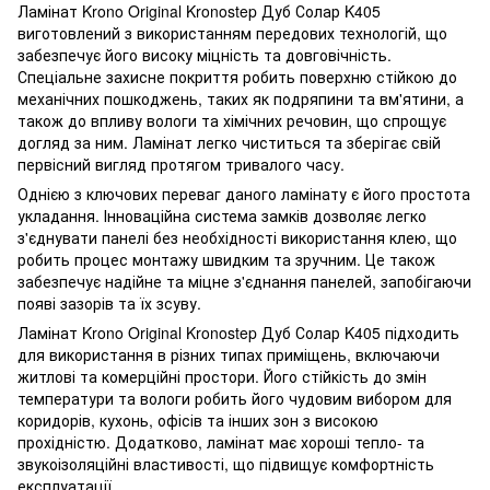
Ламінат Krono Original Kronostep Дуб Солар K405
виготовлений з використанням передових технологій, що
забезпечує його високу міцність та довговічність.
Спеціальне захисне покриття робить поверхню стійкою до
механічних пошкоджень, таких як подряпини та вм'ятини, а
також до впливу вологи та хімічних речовин, що спрощує
догляд за ним. Ламінат легко чиститься та зберігає свій
первісний вигляд протягом тривалого часу.
Однією з ключових переваг даного ламінату є його простота
укладання. Інноваційна система замків дозволяє легко
з'єднувати панелі без необхідності використання клею, що
робить процес монтажу швидким та зручним. Це також
забезпечує надійне та міцне з'єднання панелей, запобігаючи
появі зазорів та їх зсуву.
Ламінат Krono Original Kronostep Дуб Солар K405 підходить
для використання в різних типах приміщень, включаючи
житлові та комерційні простори. Його стійкість до змін
температури та вологи робить його чудовим вибором для
коридорів, кухонь, офісів та інших зон з високою
прохідністю. Додатково, ламінат має хороші тепло- та
звукоізоляційні властивості, що підвищує комфортність
експлуатації.