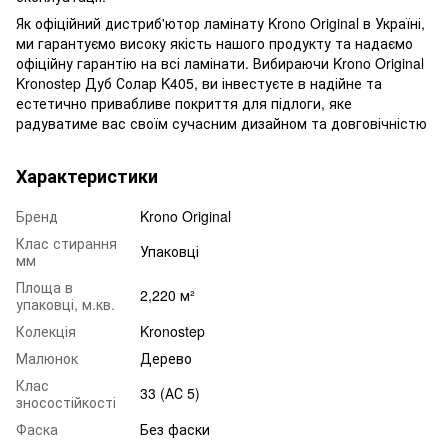
Як офіційний дистриб'ютор ламінату Krono Original в Україні,
ми гарантуємо високу якість нашого продукту та надаємо
офіційну гарантію на всі ламінати. Вибираючи Krono Original
Kronostep Дуб Солар K405, ви інвестуєте в надійне та
естетично привабливе покриття для підлоги, яке
радуватиме вас своїм сучасним дизайном та довговічністю
Характеристики
Бренд
Krono Original
Клас стирання
Упаковці
мм
Площа в
2,220 м²
упаковці, м.кв.
Колекція
Kronostep
Малюнок
Дерево
Клас
33 (АС 5)
зносостійкості
Фаска
Без фаски