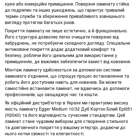
кухні або комерційні приміщення. Поверхня ламінату стійка
до подряпин та інших ушкоджень, що гарантує тривалий
термін служби та збереження привабливого зовнішнього
вигляду протягом багатьох років.
Покриття ламінату не лише естетично, а й функціонально.
Його структура дозволяє легко очищати поверхню від
забруднень, не потребуючи складного догляду. Спеціальне
антиковзне покриття додає додатковий комфорт та
безпеку, роблячи його ідеальним для використання у
приміщеннях, де важливо забезпечити захист від ковзання.
Монтаж ламінату здійснюється за допомогою системи
замкового з'єднання, що спрощує процес встановлення та
робить його доступним навіть для новачків. Ви можете
самостійно встановити ламінат, не вдаючись до допомоги
професіоналів, що заощаджує час та кошти.
Як офіційний дистриб'ютор в Україні ми гарантуємо високу
якість ламінату Egger Medium 10/32 Дуб Кортон Білий Epl051
(H2040) та його відповідність сучасним стандартам. Цей
ламінат стане чудовим вибором для створення стильного
та довговічного покриття у вашому інтер'єрі, додаючи до
нього нотки свіжості та елегантності.