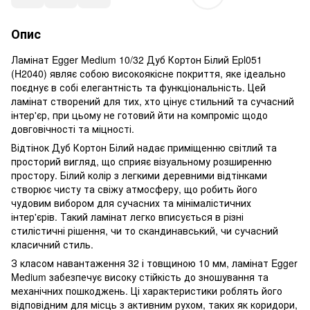
Опис
Ламінат Egger Medium 10/32 Дуб Кортон Білий Epl051
(H2040) являє собою високоякісне покриття, яке ідеально
поєднує в собі елегантність та функціональність. Цей
ламінат створений для тих, хто цінує стильний та сучасний
інтер'єр, при цьому не готовий йти на компроміс щодо
довговічності та міцності.
Відтінок Дуб Кортон Білий надає приміщенню світлий та
просторий вигляд, що сприяє візуальному розширенню
простору. Білий колір з легкими деревними відтінками
створює чисту та свіжу атмосферу, що робить його
чудовим вибором для сучасних та мінімалістичних
інтер'єрів. Такий ламінат легко вписується в різні
стилістичні рішення, чи то скандинавський, чи сучасний
класичний стиль.
З класом навантаження 32 і товщиною 10 мм, ламінат Egger
Medium забезпечує високу стійкість до зношування та
механічних пошкоджень. Ці характеристики роблять його
відповідним для місць з активним рухом, таких як коридори,