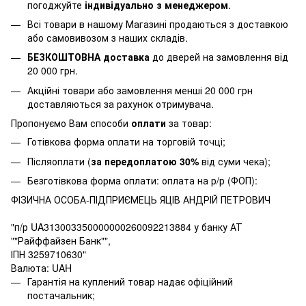
погоджуйте
індивідуально з менеджером
.
Всі товари в нашому Магазині продаються з доставкою
або самовивозом з наших складів.
БЕЗКОШТОВНА доставка
до дверей на замовлення від
20 000 грн.
Акційні товари або замовлення менші 20 000 грн
доставляються за рахунок отримувача.
Пропонуємо Вам способи
оплати
за товар:
Готівкова форма оплати на торговій точці;
Післяоплати (
за передоплатою 30%
від суми чека);
Безготівкова форма оплати: оплата на р/р (ФОП):
ФІЗИЧНА ОСОБА-ПІДПРИЄМЕЦЬ ЯЦІВ АНДРІЙ ПЕТРОВИЧ
"п/р UA313003350000000260092213884 у банку АТ
""Райффайзен Банк"",
ІПН 3259710630"
Валюта: UAH
Гарантія на куплений товар надає офіційний
постачальник;