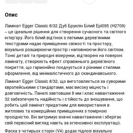
Опис
Ламінат Egger Classic 8/32 Дуб Бруклін Білий Epl095 (H2709)
– це ідеальне рішення для створення сучасного та світлого
інтер'єру. Його білий відтінок з легкими дерев'яними
текстурами надає приміщенню свіжості та простору,
візуально розширюючи простір і наповнюючи його світлом.
Тонкі деталі та природні візерунки, відтворені на поверхні
ламінату, створюють ефект справжнього дерев'яного
покриття, що гармонійно поєднується з різними стилями
оформлення, від мінімалістичного до скандинавського.
Ламінат Egger Classic 8/32, що виготовляється за суворими
європейськими стандартами, має високу міцність і
довговічність. Панелі завтовшки 8 мм і клас навантаження
32 забезпечують надійність і стійкість до зношування, що
робить цей ламінат придатним для використання в
житлових та комерційних приміщеннях з помірною
прохідністю. Він витримує значні навантаження і зберігає
свій первісний вигляд навіть за інтенсивної експлуатації.
Фаска з чотирьох сторін (V4) додає підлозі візуальну