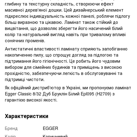
глибину та текстурну складність, створюючи ефект
масивної дерев'яної дошки. Цей дизайнерський елемент
підкреслює індивідуальність кожної панелі, роблячи підлогу
більш виразною та цікавою. Ламінат також стійкий до
вицвітання, що дозволяє зберегти його насичений білий
колір та натуральний вигляд навіть при тривалому впливі
сонячних променів.
Антистатичні властивості ламінату сприяють запобіганню
накопиченню пилу, що спрощує догляд за підлогою та
підтримання його гігієнічності. Це робить його чудовим
вибором для сімейних будинків та приміщень з високою
прохідністю, забезпечуючи легкість в обслуговуванні та
підтримці чистоти.
Як офіційний дистриб'ютор в Україні, ми пропонуємо ламінат
Egger Classic 8/32 Дуб Бруклін Білий Epl095 (H2709) з
гарантією високої якості.
Характеристики
Бренд
EGGER
Колір
Коричневий