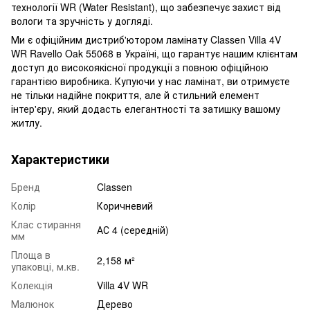
технології WR (Water Resistant), що забезпечує захист від
вологи та зручність у догляді.
Ми є офіційним дистриб'ютором ламінату Classen Villa 4V
WR Ravello Oak 55068 в Україні, що гарантує нашим клієнтам
доступ до високоякісної продукції з повною офіційною
гарантією виробника. Купуючи у нас ламінат, ви отримуєте
не тільки надійне покриття, але й стильний елемент
інтер'єру, який додасть елегантності та затишку вашому
житлу.
Характеристики
Бренд
Classen
Колір
Коричневий
Клас стирання
АС 4 (середній)
мм
Площа в
2,158 м²
упаковці, м.кв.
Колекція
Villa 4V WR
Малюнок
Дерево