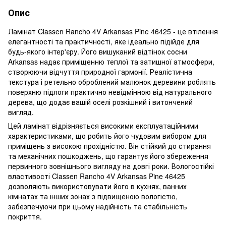
Опис
Ламінат Classen Rancho 4V Arkansas Pine 46425 - це втілення
елегантності та практичності, яке ідеально підійде для
будь-якого інтер'єру. Його вишуканий відтінок сосни
Arkansas надає приміщенню теплої та затишної атмосфери,
створюючи відчуття природної гармонії. Реалістична
текстура і ретельно оброблений малюнок деревини роблять
поверхню підлоги практично невідмінною від натурального
дерева, що додає вашій оселі розкішний і витончений
вигляд.
Цей ламінат відрізняється високими експлуатаційними
характеристиками, що робить його чудовим вибором для
приміщень з високою прохідністю. Він стійкий до стирання
та механічних пошкоджень, що гарантує його збереження
первинного зовнішнього вигляду на довгі роки. Вологостійкі
властивості Classen Rancho 4V Arkansas Pine 46425
дозволяють використовувати його в кухнях, ванних
кімнатах та інших зонах з підвищеною вологістю,
забезпечуючи при цьому надійність та стабільність
покриття.