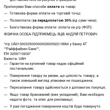
Пропонуємо Вам способи
оплати
за товар:
Готівкова форма оплати на торговій точці;
Післяоплати (
за передоплатою 30%
від суми чека);
Безготівкова форма оплати: оплата на р/р (ФОП):
ФІЗИЧНА ОСОБА-ПІДПРИЄМЕЦЬ ЯЦІВ АНДРІЙ ПЕТРОВИЧ
"п/р UA313003350000000260092213884 у банку АТ
""Райффайзен Банк"",
ІПН 3259710630"
Валюта: UAH
Гарантія на куплений товар надає офіційний
постачальник;
Повернення товару за умови, що цілісність товару, а
також зовнішній вигляд упаковки не пошкоджена;
Пересилання товару здійснюється з допомогою покупця;
Якщо товар бракований (вже укладений), Вам необхідно
надати фото, та опис для рекламації;
У разі погодження повернення коштів буде повернуто