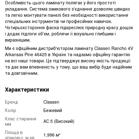
Особливість цього ламінату полягає у його простоті
укладання. Система замкового з'єднання дозволяє швидко
та легко монтувати панелі без необхідності використання
спеціальних інструментів чи професійних навичок.
Чотирьохстороння фаска підкреслює природну красу дощок
і додає підлоги об'єм, роблячи її візуально глибшим і
виразнішим.
Ми є офіційним дистриб'ютором ламінату Classen Rancho 4V
Arkansas Pine 46425 в Україні та надаємо офіційну гарантію
на всі наші товари. Це підтверджує високу якість продукції
та дає вам впевненість у тому, що ваш вибір буде надійним
та довговічним.
Характеристики
Бренд
Classen
Колір
Бежевий
Клас стирання
АС 5 (Високий)
мм
Площа в
1,996 м²
упаковці, м.кв.