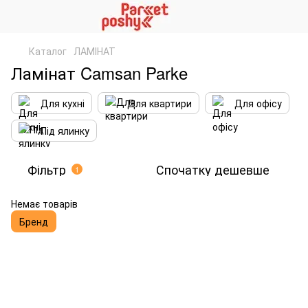
Каталог
ЛАМІНАТ
Ламінат Camsan Parke
Для кухні
Для квартири
Для офісу
Під ялинку
Фільтр
Спочатку дешевше
1
Немає товарів
Бренд