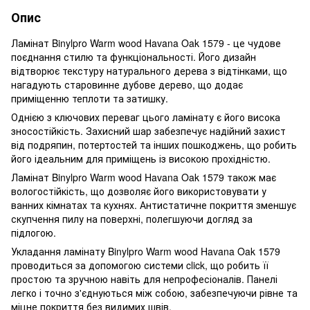
Опис
Ламінат Binylpro Warm wood Havana Oak 1579 - це чудове
поєднання стилю та функціональності. Його дизайн
відтворює текстуру натурального дерева з відтінками, що
нагадують старовинне дубове дерево, що додає
приміщенню теплоти та затишку.
Однією з ключових переваг цього ламінату є його висока
зносостійкість. Захисний шар забезпечує надійний захист
від подряпин, потертостей та інших пошкоджень, що робить
його ідеальним для приміщень із високою прохідністю.
Ламінат Binylpro Warm wood Havana Oak 1579 також має
вологостійкість, що дозволяє його використовувати у
ванних кімнатах та кухнях. Антистатичне покриття зменшує
скупчення пилу на поверхні, полегшуючи догляд за
підлогою.
Укладання ламінату Binylpro Warm wood Havana Oak 1579
проводиться за допомогою системи click, що робить її
простою та зручною навіть для непрофесіоналів. Панелі
легко і точно з'єднуються між собою, забезпечуючи рівне та
міцне покриття без видимих ​​швів.