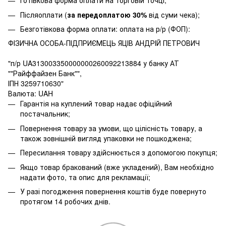
Готівкова форма оплати на торговій точці;
Післяоплати (
за передоплатою 30%
від суми чека);
Безготівкова форма оплати: оплата на р/р (ФОП):
ФІЗИЧНА ОСОБА-ПІДПРИЄМЕЦЬ ЯЦІВ АНДРІЙ ПЕТРОВИЧ
"п/р UA313003350000000260092213884 у банку АТ
""Райффайзен Банк"",
ІПН 3259710630"
Валюта: UAH
Гарантія на куплений товар надає офіційний
постачальник;
Повернення товару за умови, що цілісність товару, а
також зовнішній вигляд упаковки не пошкоджена;
Пересилання товару здійснюється з допомогою покупця;
Якщо товар бракований (вже укладений), Вам необхідно
надати фото, та опис для рекламації;
У разі погодження повернення коштів буде повернуто
протягом 14 робочих днів.