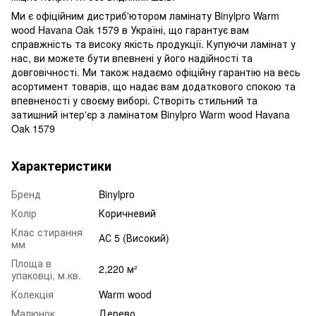
Ми є офіційним дистриб'ютором ламінату Binylpro Warm
wood Havana Oak 1579 в Україні, що гарантує вам
справжність та високу якість продукції. Купуючи ламінат у
нас, ви можете бути впевнені у його надійності та
довговічності. Ми також надаємо офіційну гарантію на весь
асортимент товарів, що надає вам додаткового спокою та
впевненості у своєму виборі. Створіть стильний та
затишний інтер'єр з ламінатом Binylpro Warm wood Havana
Oak 1579
Характеристики
Бренд
Binylpro
Колір
Коричневий
Клас стирання
АС 5 (Високий)
мм
Площа в
2,220 м²
упаковці, м.кв.
Колекція
Warm wood
Малюнок
Дерево