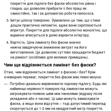
покриття для підлоги без фаски абсолютно рівна і
гладка, що дозволяє прибрати її без праці як
самостійно, так і за допомогою робота-пилососа.
Імітує цілісну поверхню. Зумовлено це тим, що стики
дощок практично непомітні, адже вони скріплюються
впритул. Покриття для підлоги абсолютно монолітно, що
відмінно вписується в деякі варіанти інтер'єру.
Вартість. Ціна ламінату без фаски значно
нижча завдячуючи зниженню витрат на його
виготовлення. Це дозволяє суттєво заощадити бюджет
на ремонт (особливо для великих приміщень).
Чим ще відрізняється ламінат без фаски?
Отже, чим відрізняється ламінат з фаскою і без? Крім
очевидних переваг, покриття без фаски має певні мінуси:
Потрібно ідеально вирівнювати чорнову підлогу. Будь-які
найменші нерівності поверхні під ламінатом можуть
загрожувати появою швів між панелями (відразу після
укладання або з часом). Ці шви можуть замаскувати
фаска, а якщо вона відсутня – тоді допустимий перепад
скорочується до 1-2 мм на квадратний метр покриття.