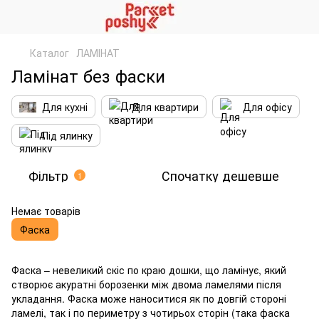
Каталог
ЛАМІНАТ
Ламінат без фаски
Для кухні
Для квартири
Для офісу
Під ялинку
Фільтр
Спочатку дешевше
1
Немає товарів
Фаска
Фаска – невеликий скіс по краю дошки, що ламінує, який
створює акуратні борозенки між двома ламелями після
укладання. Фаска може наноситися як по довгій стороні
ламелі, так і по периметру з чотирьох сторін (така фаска