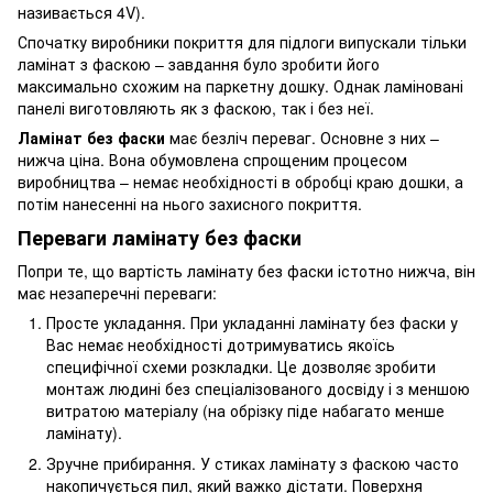
називається 4V).
Спочатку виробники покриття для підлоги випускали тільки
ламінат з фаскою
– завдання було зробити його
максимально схожим на паркетну дошку. Однак ламіновані
панелі виготовляють як з фаскою, так і без неї.
Ламінат без фаски
має безліч переваг. Основне з них –
нижча ціна. Вона обумовлена спрощеним процесом
виробництва – немає необхідності в обробці краю дошки, а
потім нанесенні на нього захисного покриття.
Переваги ламінату без фаски
Попри те, що вартість ламінату без фаски істотно нижча, він
має незаперечні переваги:
Просте укладання. При укладанні ламінату без фаски у
Вас немає необхідності дотримуватись якоїсь
специфічної схеми розкладки. Це дозволяє зробити
монтаж людині без спеціалізованого досвіду і з меншою
витратою матеріалу (на обрізку піде набагато менше
ламінату).
Зручне прибирання. У стиках ламінату з фаскою часто
накопичується пил, який важко дістати. Поверхня