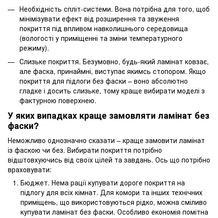
Необхідність спліт-системи. Вона потрібна для того, щоб
мінімізувати ефект від розширення та звуження
покриття під впливом навколишнього середовища
(вологості у приміщенні та зміни температурного
режиму).
Слизьке покриття. Безумовно, будь-який ламінат ковзає,
але фаска, принаймні, виступає якимсь стопором. Якщо
покриття для підлоги без фаски – воно абсолютно
гладке і досить слизьке, тому краще вибирати моделі з
фактурною поверхнею.
У яких випадках краще замовляти ламінат без
фаски?
Неможливо однозначно сказати – краще замовити ламінат
із фаскою чи без. Вибирати покриття потрібно
відштовхуючись від своїх цілей та завдань. Ось що потрібно
враховувати:
Бюджет. Нема рації купувати дороге покриття на
підлогу для всіх кімнат. Для комори та інших технічних
приміщень, що використовуються рідко, можна сміливо
купувати ламінат без фаски. Особливо економія помітна