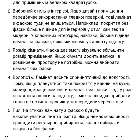
для приміщень із великою квадратурою.
Вибраний стиль в інтер'єрі. Якщо дизайн приміщення
передбачає використання гладкої поверхні, тоді ламінат
з фаскою туди не впишеться. Наприклад: покриття без
фаски більше підійде для інтер'єрів у стилі хай-тек та
модерн. У класичних інтер'єрах, навпаки, більше підійде
ламінат із фаскою, оскільки він імітує дощату підлогу.
Розмір кімнати. Фаска дає змогу візуально збільшити
розмір приміщення. Якщо кімната досить велика і в
розширенні простору не потрібно, можна вибирати
ламінат без фаски.
Вологість. Ламінат досить сприйнятливий до вологості.
Тому, якщо планується таке покриття у ванній, на кухні,
коридорі, краще замовити ламінат без фаски. Тоді у разі
попадання вологи на підлогу, її можна швидко прибрати,
і вона не встигне проникнути всередину через стики.
Пил. На стиках ламінату з фаскою будуть
накопичуватися пил та сміття. Якщо немає можливості
проводити регулярне прибирання, краще вибирати
покриття без фаски.