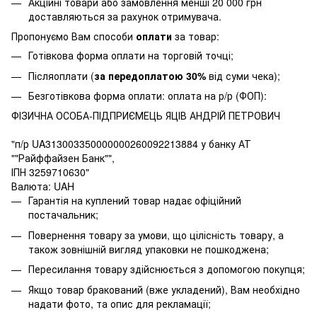
Акційні товари або замовлення менші 20 000 грн
доставляються за рахунок отримувача.
Пропонуємо Вам способи
оплати
за товар:
Готівкова форма оплати на торговій точці;
Післяоплати (
за передоплатою 30%
від суми чека);
Безготівкова форма оплати: оплата на р/р (ФОП):
ФІЗИЧНА ОСОБА-ПІДПРИЄМЕЦЬ ЯЦІВ АНДРІЙ ПЕТРОВИЧ
"п/р UA313003350000000260092213884 у банку АТ
""Райффайзен Банк"",
ІПН 3259710630"
Валюта: UAH
Гарантія на куплений товар надає офіційний
постачальник;
Повернення товару за умови, що цілісність товару, а
також зовнішній вигляд упаковки не пошкоджена;
Пересилання товару здійснюється з допомогою покупця;
Якщо товар бракований (вже укладений), Вам необхідно
надати фото, та опис для рекламації;