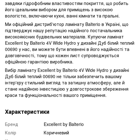
завдяки гідрофобним властивостям покриття, що робить
його ідеальним вибором для приміщень з високою
вологістю, включаючи кухні, ванні кімнати та пральні.
Ми офіційний дистриб'ютор ламінату Balterio в Україні, що
підтверджує нашу репутацію надійного постачальника
високоякісних будівельних матеріалів. Купуючи ламінат
Excellent by Balterio 4V Wide Hydro у дизайні Дуб білий теплий
00690 у нас, ви можете бути впевнені в його надійності та
довговічності, тому що кожен лист супроводжується
офіційною гарантією виробника.
Вибір ламінату Excellent by Balterio 4V Wide Hydro у дизайні
Дуб білий теплий 00690 не тільки забезпечить вашому
інтер'єру стильний вигляд та затишну атмосферу, але й
стане надійною інвестицією у довгострокове збереження
краси та функціональності вашого приміщення.
Характеристики
Бренд
Excellent by Balterio
Колір
Коричневий