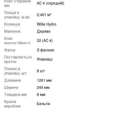
Клас стирання
АС 4 (середній)
мм
Площа в
2,461 м²
упаковці, м.кв.
Колекція
Wide Hydro
Малюнок
Дерево
Клас
32 (АС 4)
зносостійкості
Фаска
З фаскою
Поставляється
Упаковці
кратно
Планок в
8 шт
упаковці, шт.
Довжина
1261 мм
Ширина
244 мм
Товщина мм
8 мм
Країна
Бельгія
виробник