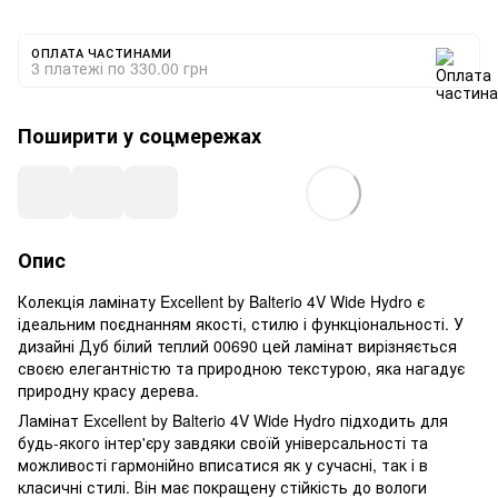
ОПЛАТА ЧАСТИНАМИ
3 платежі по 330.00 грн
Поширити у соцмережах
Опис
Колекція ламінату Excellent by Balterio 4V Wide Hydro є
ідеальним поєднанням якості, стилю і функціональності. У
дизайні Дуб білий теплий 00690 цей ламінат вирізняється
своєю елегантністю та природною текстурою, яка нагадує
природну красу дерева.
Ламінат Excellent by Balterio 4V Wide Hydro підходить для
будь-якого інтер'єру завдяки своїй універсальності та
можливості гармонійно вписатися як у сучасні, так і в
класичні стилі. Він має покращену стійкість до вологи