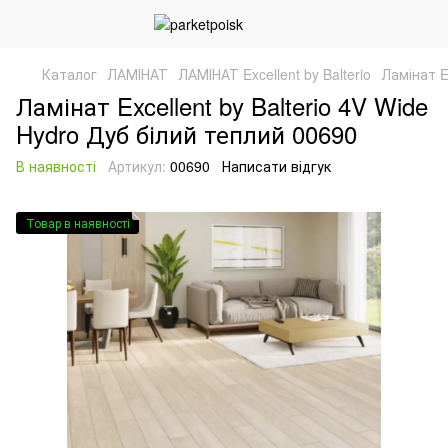
Каталог
ЛАМІНАТ
ЛАМІНАТ Excellent by Balterio
Ламінат E
Ламінат Excellent by Balterio 4V Wide
Hydro Дуб білий теплий 00690
В наявності
Артикул:
00690
Написати відгук
Товар в наявності