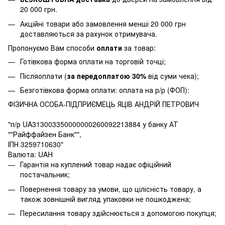
20 000 грн.
Акційні товари або замовлення менші 20 000 грн
доставляються за рахунок отримувача.
Пропонуємо Вам способи
оплати
за товар:
Готівкова форма оплати на торговій точці;
Післяоплати (
за передоплатою 30%
від суми чека);
Безготівкова форма оплати: оплата на р/р (ФОП):
ФІЗИЧНА ОСОБА-ПІДПРИЄМЕЦЬ ЯЦІВ АНДРІЙ ПЕТРОВИЧ
"п/р UA313003350000000260092213884 у банку АТ
""Райффайзен Банк"",
ІПН 3259710630"
Валюта: UAH
Гарантія на куплений товар надає офіційний
постачальник;
Повернення товару за умови, що цілісність товару, а
також зовнішній вигляд упаковки не пошкоджена;
Пересилання товару здійснюється з допомогою покупця;