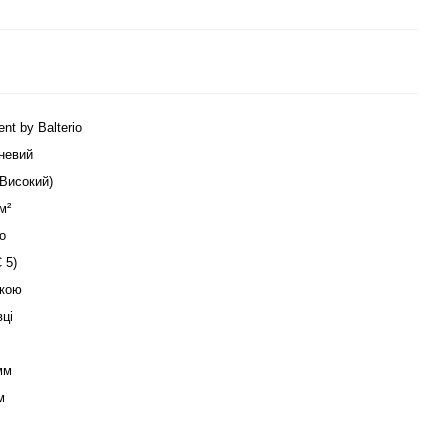
ent by Balterio
невий
(Високий)
м²
о
 5)
кою
вці
мм
м