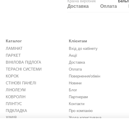
Країна виробник
Бельг
Доставка
Оплата
Каталог
Клієнтам
ЛАМІНАТ
Вхід до кабінету
ПАРКЕТ
Акції
ВІНІЛОВА ПІДЛОГА
Доставка
ТЕРАСНІ СИСТЕМИ
Оплата
КОРОК
Повернення/обмін
СТІНОВІ ПАНЕЛІ
Новини
ЛІНОЛЕУМ
Блог
КОВРОЛІН
Партнерам
ПЛІНТУС
Контакти
ПІДКЛАДКА
Про компанію
ХІМІЯ
Угода користувача
ШТУЧНА ТРАВА