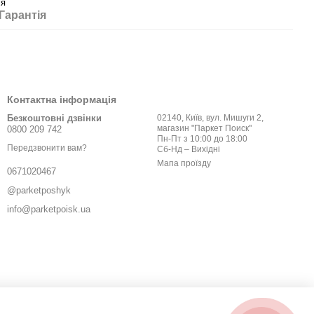
ія
Гарантія
Контактна інформація
Безкоштовні дзвінки
02140, Київ, вул. Мишуги 2,
магазин "Паркет Поиск"
0800 209 742
Пн-Пт з 10:00 до 18:00
Передзвонити вам?
Сб-Нд – Вихідні
Мапа проїзду
0671020467
@parketposhyk
info@parketpoisk.ua