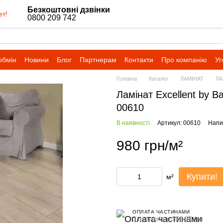
Безкоштовні дзвінки
ет!
0800 209 742
обмін
Новини
Блог
Партнерам
Контакти
Про компанію
Уг
Головна
Каталог
ЛАМІНАТ
ЛА
Ламінат Excellent by B
00610
В наявності
Артикул: 00610
Напис
980 грн/м²
Купити!
м²
ОПЛАТА ЧАСТИНАМИ
3 платежі по 326.67 грн