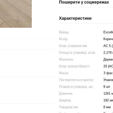
Поширити у соцмережах
Характеристики
Бренд
Excell
Колір
Корич
Клас стирання мм
АС 5 
Площа в упаковці, м.кв.
2,179 
Малюнок
Дерев
Клас зносостійкості
33 (АС
Фаска
З фас
Поставляється кратно
Упако
Планок в упаковці, шт.
9 шт
Довжина
1261 
Ширина
192 м
Товщина мм
8 мм