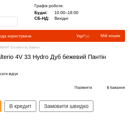
Графік роботи:
Будні:
10:00–18:00
СБ-НД:
Вихідні
Мій кошик
ода користувача
Укр
Рус
МІНАТ Excellent by Balterio
alterio 4V 33 Hydro Дуб бежевий Пантін
ати відгук
Порівняти
В бажання
В кредит
Замовити швидко