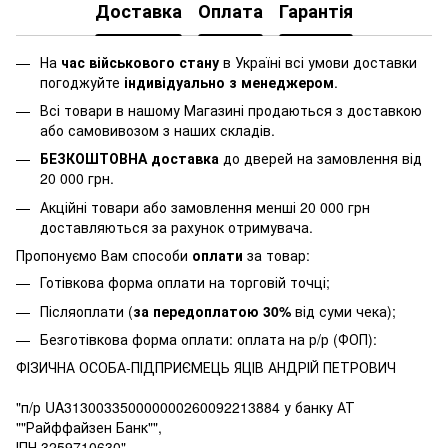
Доставка
Оплата
Гарантія
На
час військового стану
в Україні всі умови доставки
погоджуйте
індивідуально з менеджером
.
Всі товари в нашому Магазині продаються з доставкою
або самовивозом з наших складів.
БЕЗКОШТОВНА доставка
до дверей на замовлення від
20 000 грн.
Акційні товари або замовлення менші 20 000 грн
доставляються за рахунок отримувача.
Пропонуємо Вам способи
оплати
за товар:
Готівкова форма оплати на торговій точці;
Післяоплати (
за передоплатою 30%
від суми чека);
Безготівкова форма оплати: оплата на р/р (ФОП):
ФІЗИЧНА ОСОБА-ПІДПРИЄМЕЦЬ ЯЦІВ АНДРІЙ ПЕТРОВИЧ
"п/р UA313003350000000260092213884 у банку АТ
""Райффайзен Банк"",
ІПН 3259710630"