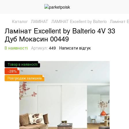
Каталог
ЛАМІНАТ
ЛАМІНАТ Excellent by Balterio
Ламінат E
Ламінат Excellent by Balterio 4V 33
Дуб Мокасин 00449
В наявності
Артикул:
449
Написати відгук
Товар в наявності
−28%
Розпродаж залишків