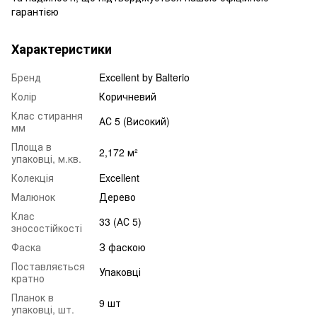
гарантією
Характеристики
Бренд
Excellent by Balterio
Колір
Коричневий
Клас стирання
АС 5 (Високий)
мм
Площа в
2,172 м²
упаковці, м.кв.
Колекція
Excellent
Малюнок
Дерево
Клас
33 (АС 5)
зносостійкості
Фаска
З фаскою
Поставляється
Упаковці
кратно
Планок в
9 шт
упаковці, шт.