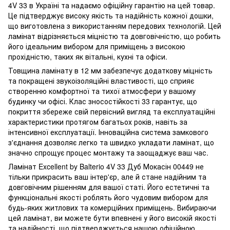
4V 33 в Україні та надаємо офіційну гарантію на цей товар.
Це підтверджує високу якість та надійність кожної дошки,
що виготовлена ​​з використанням передових технологій. Цей
ламінат відрізняється міцністю та довговічністю, що робить
його ідеальним вибором для приміщень з високою
прохідністю, таких як вітальні, кухні та офіси.
Товщина ламінату в 12 мм забезпечує додаткову міцність
та покращені звукоізоляційні властивості, що сприяє
створенню комфортної та тихої атмосфери у вашому
будинку чи офісі. Клас зносостійкості 33 гарантує, що
покриття збереже свій первісний вигляд та експлуатаційні
характеристики протягом багатьох років, навіть за
інтенсивної експлуатації. Інноваційна система замкового
з'єднання дозволяє легко та швидко укладати ламінат, що
значно спрощує процес монтажу та заощаджує ваш час.
Ламінат Excellent by Balterio 4V 33 Дуб Мокасін 00449 не
тільки прикрасить ваш інтер'єр, але й стане надійним та
довговічним рішенням для вашої статі. Його естетичні та
функціональні якості роблять його чудовим вибором для
будь-яких житлових та комерційних приміщень. Вибираючи
цей ламінат, ви можете бути впевнені у його високій якості
та надійності, що підтверджується нашою офіційною