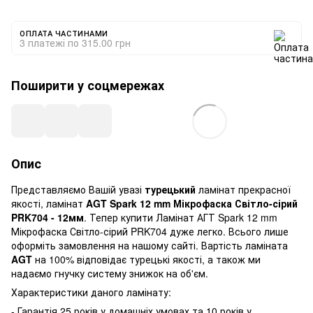
ОПЛАТА ЧАСТИНАМИ
3 платежі по 315.00 грн
Поширити у соцмережах
Опис
Представляємо Вашій увазі
турецький
ламінат прекрасної
якості, ламінат
AGT Spark 12 mm Мікрофаска Світло-сірий
PRK704 - 12мм
. Тепер купити Ламінат АГТ Spark 12 mm
Мікрофаска Світло-сірий PRK704 дуже легко. Всього лише
оформіть замовлення на нашому сайті. Вартість ламіната
AGT
на 100% відповідає турецькі якості, а також ми
надаємо гнучку систему знижок на об'єм.
Характеристики даного ламінату:
- Гарантія 25 років у домашніх умовах та 10 років у