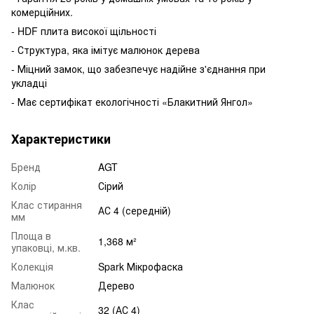
комерційних.
- HDF плита високої щільності
- Структура, яка імітує малюнок дерева
- Міцний замок, що забезпечує надійне з'єднання при
укладці
- Має сертифікат екологічності «Блакитний Янгол»
Характеристики
Бренд
AGT
Колір
Сірий
Клас стирання
АС 4 (середній)
мм
Площа в
1,368 м²
упаковці, м.кв.
Колекція
Spark Мікрофаска
Малюнок
Дерево
Клас
32 (АС 4)