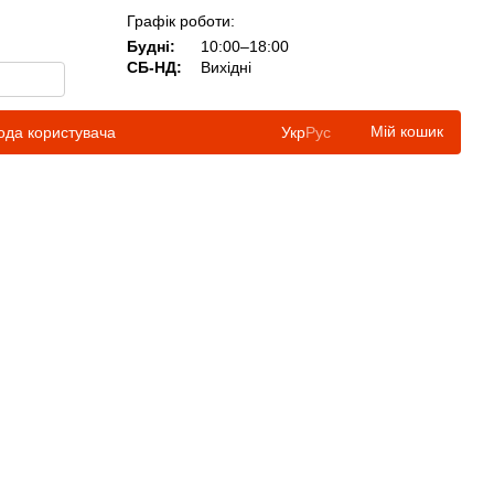
Графік роботи:
Будні:
10:00–18:00
СБ-НД:
Вихідні
Мій кошик
ода користувача
Укр
Рус