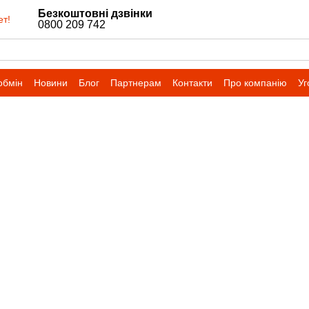
Безкоштовні дзвінки
ет!
0800 209 742
обмін
Новини
Блог
Партнерам
Контакти
Про компанію
Уг