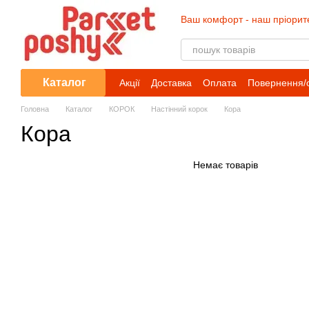
Перейти до основного контенту
Ваш комфорт - наш пріорит
Каталог
Акції
Доставка
Оплата
Повернення/
Головна
Каталог
КОРОК
Настінний корок
Кора
Кора
Немає товарів