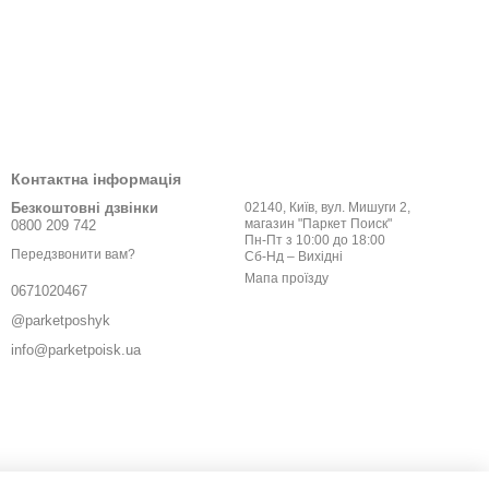
Контактна інформація
Безкоштовні дзвінки
02140, Київ, вул. Мишуги 2,
магазин "Паркет Поиск"
0800 209 742
Пн-Пт з 10:00 до 18:00
Передзвонити вам?
Сб-Нд – Вихідні
Мапа проїзду
0671020467
@parketposhyk
info@parketpoisk.ua