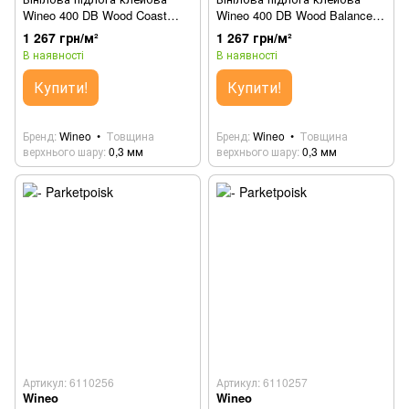
Wineo 400 DB Wood Coast
Wineo 400 DB Wood Balanced
Pine Taupe DB284WL
Oak Brown DB285WL
1 267 грн/м²
1 267 грн/м²
В наявності
В наявності
Купити!
Купити!
Бренд
Wineo
Товщина
Бренд
Wineo
Товщина
верхнього шару
0,3 мм
верхнього шару
0,3 мм
Артикул: 6110256
Артикул: 6110257
Wineo
Wineo