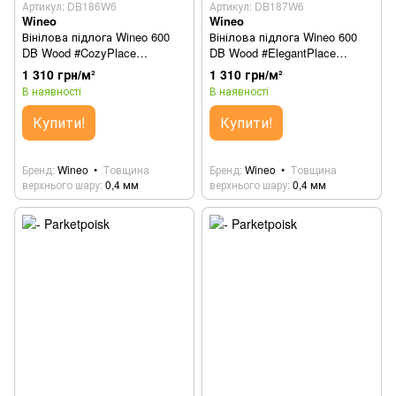
Артикул: DB186W6
Артикул: DB187W6
Wineo
Wineo
Вінілова підлога Wineo 600
Вінілова підлога Wineo 600
DB Wood #CozyPlace
DB Wood #ElegantPlace
DB186W6
DB187W6
1 310 грн/м²
1 310 грн/м²
В наявності
В наявності
Купити!
Купити!
Бренд
Wineo
Товщина
Бренд
Wineo
Товщина
верхнього шару
0,4 мм
верхнього шару
0,4 мм