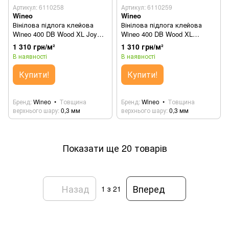
Артикул: 6110258
Артикул: 6110259
Wineo
Wineo
Вінілова підлога клейова
Вінілова підлога клейова
Wineo 400 DB Wood XL Joy
Wineo 400 DB Wood XL
Oak Tender DB126WXL
Comfort Oak Mellow
1 310 грн/м²
1 310 грн/м²
DB129WXL
В наявності
В наявності
Купити!
Купити!
Бренд
Wineo
Товщина
Бренд
Wineo
Товщина
верхнього шару
0,3 мм
верхнього шару
0,3 мм
Показати ще 20 товарів
Назад
Вперед
1
з 21