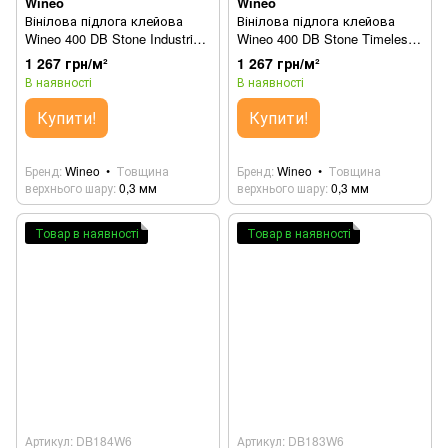
Wineo
Wineo
Вінілова підлога клейова
Вінілова підлога клейова
Wineo 400 DB Stone Industrial
Wineo 400 DB Stone Timeless
Concrete Dark DB304SL
Slate Dark DB305SL
1 267 грн/м²
1 267 грн/м²
В наявності
В наявності
Купити!
Купити!
Бренд
Wineo
Товщина
Бренд
Wineo
Товщина
верхнього шару
0,3 мм
верхнього шару
0,3 мм
Товар в наявності
Товар в наявності
Артикул: DB184W6
Артикул: DB183W6