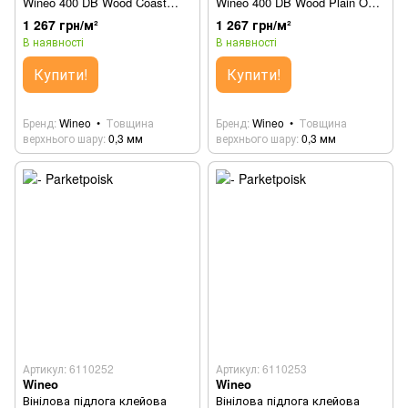
Wineo 400 DB Wood Coast
Wineo 400 DB Wood Plain Oak
Pine Greige DB280WL
Beige DB281WL
1 267 грн/м²
1 267 грн/м²
В наявності
В наявності
Купити!
Купити!
Бренд
Wineo
Товщина
Бренд
Wineo
Товщина
верхнього шару
0,3 мм
верхнього шару
0,3 мм
Артикул: 6110252
Артикул: 6110253
Wineo
Wineo
Вінілова підлога клейова
Вінілова підлога клейова