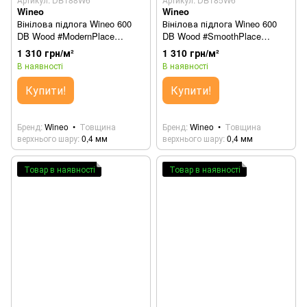
Wineo
Wineo
Вінілова підлога Wineo 600
Вінілова підлога Wineo 600
DB Wood #ModernPlace
DB Wood #SmoothPlace
DB188W6
DB185W6
1 310 грн/м²
1 310 грн/м²
В наявності
В наявності
Купити!
Купити!
Бренд
Wineo
Товщина
Бренд
Wineo
Товщина
верхнього шару
0,4 мм
верхнього шару
0,4 мм
Товар в наявності
Товар в наявності