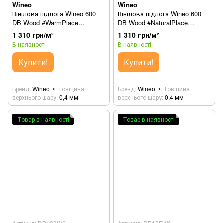
Wineo
Wineo
Вінілова підлога Wineo 600
Вінілова підлога Wineo 600
DB Wood #WarmPlace
DB Wood #NaturalPlace
DB184W6
DB183W6
1 310 грн/м²
1 310 грн/м²
В наявності
В наявності
Купити!
Купити!
Бренд
Wineo
Товщина
Бренд
Wineo
Товщина
верхнього шару
0,4 мм
верхнього шару
0,4 мм
Товар в наявності
Товар в наявності
Артикул: DB188W6
Артикул: DB185W6