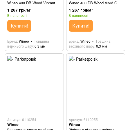
Wineo 400 DB Wood Vibrant
Wineo 400 DB Wood Vivid Oak
Oak Beige DB282WL
Nature DB283WL
1 267 грн/м²
1 267 грн/м²
В наявності
В наявності
Купити!
Купити!
Бренд
Wineo
Товщина
Бренд
Wineo
Товщина
верхнього шару
0,3 мм
верхнього шару
0,3 мм
Артикул: 6110254
Артикул: 6110255
Wineo
Wineo
Вінілова підлога клейова
Вінілова підлога клейова