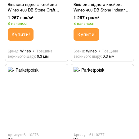
Вінілова підлога клейова
Вінілова підлога клейова
Wineo 400 DB Stone Craft
Wineo 400 DB Stone Industrial
Concrete Grey DB302SL
Concrete Grey DB303SL
1 267 грн/м²
1 267 грн/м²
В наявності
В наявності
Купити!
Купити!
Бренд
Wineo
Товщина
Бренд
Wineo
Товщина
верхнього шару
0,3 мм
верхнього шару
0,3 мм
Артикул: 6110276
Артикул: 6110277