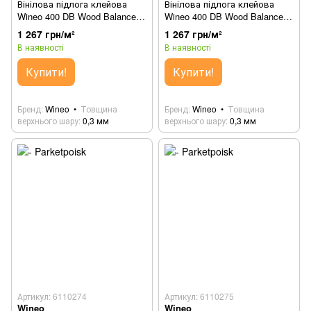
Вінілова підлога клейова
Вінілова підлога клейова
Wineo 400 DB Wood Balanced
Wineo 400 DB Wood Balanced
Oak Lightgrey DB286WL
Oak Grey DB287WL
1 267 грн/м²
1 267 грн/м²
В наявності
В наявності
Купити!
Купити!
Бренд
Wineo
Товщина
Бренд
Wineo
Товщина
верхнього шару
0,3 мм
верхнього шару
0,3 мм
Артикул: 6110274
Артикул: 6110275
Wineo
Wineo