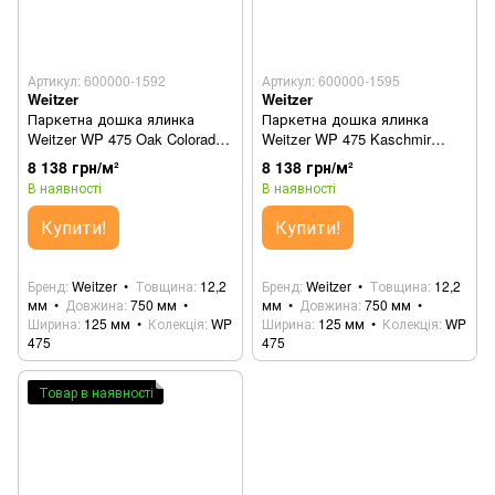
Артикул: 600000-1592
Артикул: 600000-1595
Weitzer
Weitzer
Паркетна дошка ялинка
Паркетна дошка ялинка
Weitzer WP 475 Oak Colorado
Weitzer WP 475 Kaschmir
Diamond ice 63661
65965
8 138 грн/м²
8 138 грн/м²
В наявності
В наявності
Купити!
Купити!
Бренд
Weitzer
Товщина
12,2
Бренд
Weitzer
Товщина
12,2
мм
Довжина
750 мм
мм
Довжина
750 мм
Ширина
125 мм
Колекція
WP
Ширина
125 мм
Колекція
WP
475
475
Товар в наявності