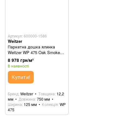
Артикул: 600000-1586
Weitzer
Паркетна дошка ялинка
Weitzer WP 475 Oak Smoked
64239 (45°)
8 978 грн/м²
В наявності
Купити!
Бренд
Weitzer
Товщина
12,2
мм
Довжина
750 мм
Ширина
125 мм
Колекція
WP
475