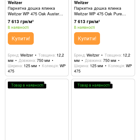
Weitzer
Weitzer
Паркетна дошка ялинка
Паркетна дошка ялинка
Weitzer WP 475 Oak Auster
Weitzer WP 475 Oak Pure
63660 (65021)
63662
7 613 грн/м²
7 613 грн/м²
В наявності
В наявності
Купити!
Купити!
Бренд
Weitzer
Товщина
12,2
Бренд
Weitzer
Товщина
12,2
мм
Довжина
750 мм
мм
Довжина
750 мм
Ширина
125 мм
Колекція
WP
Ширина
125 мм
Колекція
WP
475
475
Товар в наявності
Товар в наявності