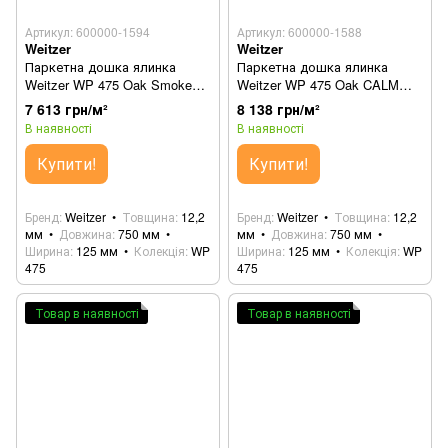
Артикул: 600000-1594
Артикул: 600000-1588
Weitzer
Weitzer
Паркетна дошка ялинка
Паркетна дошка ялинка
Weitzer WP 475 Oak Smoked
Weitzer WP 475 Oak CALM
64237
63655
7 613 грн/м²
8 138 грн/м²
В наявності
В наявності
Купити!
Купити!
Бренд
Weitzer
Товщина
12,2
Бренд
Weitzer
Товщина
12,2
мм
Довжина
750 мм
мм
Довжина
750 мм
Ширина
125 мм
Колекція
WP
Ширина
125 мм
Колекція
WP
475
475
Товар в наявності
Товар в наявності