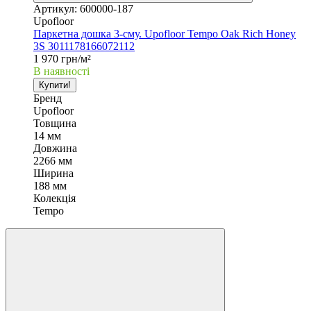
Артикул: 600000-187
Upofloor
Паркетна дошка 3-сму. Upofloor Tempo Oak Rich Honey
3S 3011178166072112
1 970 грн/м²
В наявності
Купити!
Бренд
Upofloor
Товщина
14 мм
Довжина
2266 мм
Ширина
188 мм
Колекція
Tempo