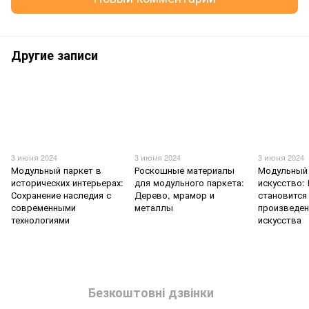
Другие записи
3 июня 2024
3 июня 2024
3 июня 2024
Модульный паркет в
Роскошные материалы
Модульный 
исторических интерьерах:
для модульного паркета:
искусство:
Сохранение наследия с
Дерево, мрамор и
становится
современными
металлы
произведе
технологиями
искусства
Безкоштовні дзвінки