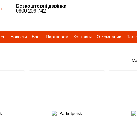
Безкоштовні дзвінки
т!
0800 209 742
мен
Новости
Блог
Партнерам
Контакты
О Компании
Поль
Со