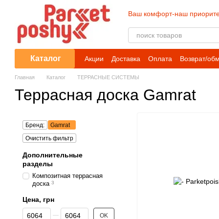
Перейти к основному контенту
Ваш комфорт-наш приорите
Каталог
Акции
Доставка
Оплата
Возврат/об
Главная
Каталог
ТЕРРАСНЫЕ СИСТЕМЫ
Террасная доска Gamrat
Бренд:
Gamrat
Очистить фильтр
Дополнительные
разделы
Композитная террасная
доска
3
Цена, грн
От Цена, грн
До Цена, грн
OK