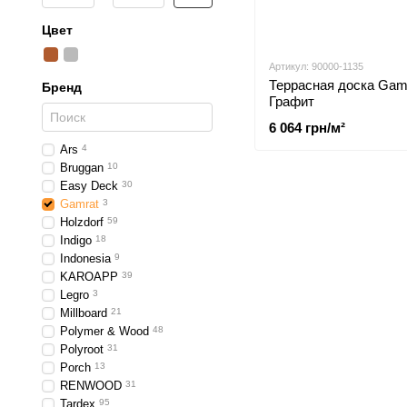
Цвет
Артикул: 90000-1135
Террасная доска Gam
Бренд
Графит
6 064 грн/м²
Ars
4
Bruggan
10
Easy Deck
30
Gamrat
3
Holzdorf
59
Indigo
18
Indonesia
9
KAROAPP
39
Legro
3
Millboard
21
Polymer & Wood
48
Polyroot
31
Porch
13
RENWOOD
31
Tardex
95