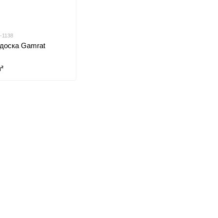
-1138
 доска Gamrat
²