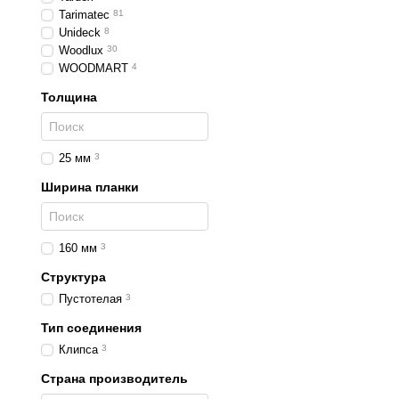
Tarimatec
81
Unideck
8
Woodlux
30
WOODMART
4
Толщина
25 мм
3
Ширина планки
160 мм
3
Структура
Пустотелая
3
Тип соединения
Клипса
3
Страна производитель