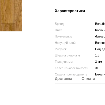
Характеристики
Бренд
Beauflo
Цвет
Корич
Применение
бытов
Несущий слой
Вспене
Рисунок
Под д
Ширина рулона м
1.5
Толщина мм
3 мм
Класс износостойкости
31
Страна производитель
Бельг
Доставка
Оплата