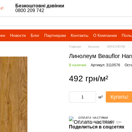
Безкоштовні дзвінки
т!
0800 209 742
мен
Новости
Блог
Партнерам
Контакты
О Компании
Поль
Главная
Каталог
ЛИНОЛЕУМ
Линолеум Beauflor Ha
В наличии
Артикул: 3110576
Ост
492 грн/м²
Купить!
м²
ОПЛАТА ЧАСТЯМИ
3 платежа по 164.00 грн
Поделиться в соцсетях