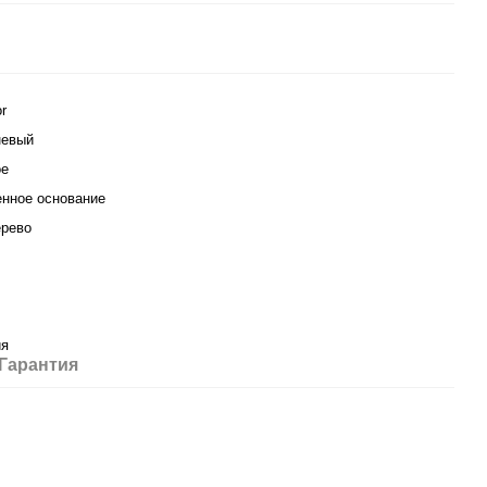
r
невый
ое
нное основание
ерево
ия
Гарантия