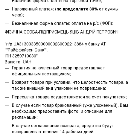
Наличная форма оплаты на торговой точке;
Наложенный платеж (
по предоплате 30%
от суммы
чека);
Безналичная форма оплаты: оплата на р/с (ФОП):
ФІЗИЧНА ОСОБА-ПІДПРИЄМЕЦЬ ЯЦІВ АНДРІЙ ПЕТРОВИЧ
"п/р UA313003350000000260092213884 у банку АТ
""Райффайзен Банк"",
ІПН 3259710630"
Валюта: UAH
Гарантия на купленный товар предоставляет
официальным поставщиком;
Возврат товара при условии, что целостность товара, а
так же внешний вид упаковки не повреждена;
Пересылка товара осуществляется за счет покупателя;
В случае если товар бракованный (уже уложенный), Вам
необходимо предоставить фото, и описание для
рекламации;
В случае согласование возврата, средства будут
возвращены в течение 14 рабочих дней.