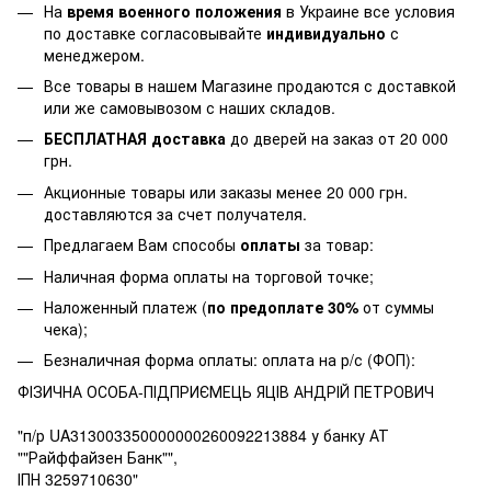
На
время военного положения
в Украине все условия
по доставке согласовывайте
индивидуально
с
менеджером.
Все товары в нашем Магазине продаются с доставкой
или же самовывозом с наших складов.
БЕСПЛАТНАЯ доставка
до дверей на заказ от 20 000
грн.
Акционные товары или заказы менее 20 000 грн.
доставляются за счет получателя.
Предлагаем Вам способы
оплаты
за товар:
Наличная форма оплаты на торговой точке;
Наложенный платеж (
по предоплате 30%
от суммы
чека);
Безналичная форма оплаты: оплата на р/с (ФОП):
ФІЗИЧНА ОСОБА-ПІДПРИЄМЕЦЬ ЯЦІВ АНДРІЙ ПЕТРОВИЧ
"п/р UA313003350000000260092213884 у банку АТ
""Райффайзен Банк"",
ІПН 3259710630"