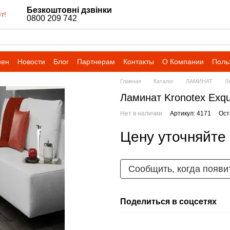
Безкоштовні дзвінки
т!
0800 209 742
мен
Новости
Блог
Партнерам
Контакты
О Компании
Поль
Главная
Каталог
ЛАМИНАТ
Л
Ламинат Kronotex Exqu
Нет в наличии
Артикул: 4171
Ост
Цену уточняйте
Сообщить, когда появи
Поделиться в соцсетях