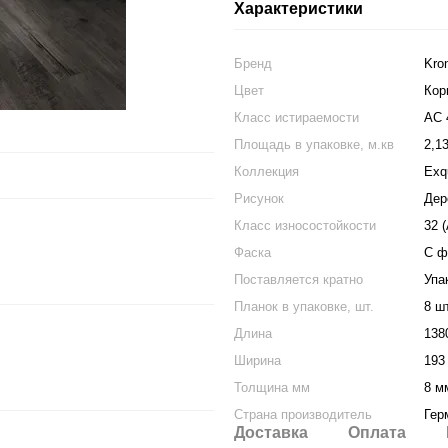
Характеристики
Бренд
Kro
Цвет
Кор
Класс истираемости
АС 
Площадь в упаковке, м.кв
2,1
Коллекция
Exqu
Рисунок
Дер
Класс износостойкости
32 
Фаска
С ф
Поставляется кратно
Упа
Планок в упаковке, шт.
8 ш
Длина
138
Ширина
193
Толщина мм
8 м
Страна производитель
Гер
Доставка
Оплата