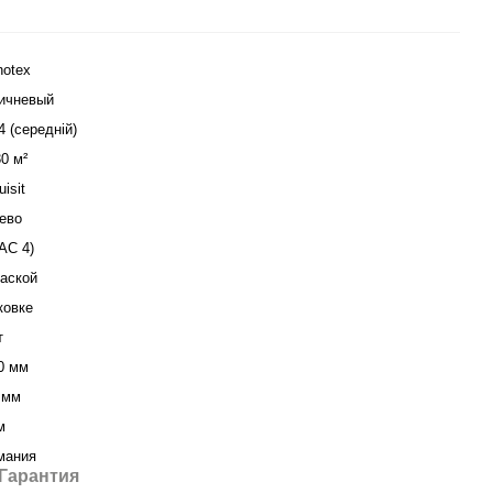
notex
ичневый
4 (середній)
30 м²
isit
ево
(АС 4)
аской
ковке
т
0 мм
 мм
м
мания
Гарантия