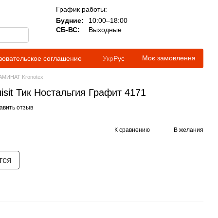
График работы:
Будние:
10:00–18:00
СБ-ВС:
Выходные
Моє замовлення
зовательское соглашение
Укр
Рус
АМИНАТ Kronotex
isit Тик Ностальгия Графит 4171
авить отзыв
К сравнению
В желания
тся